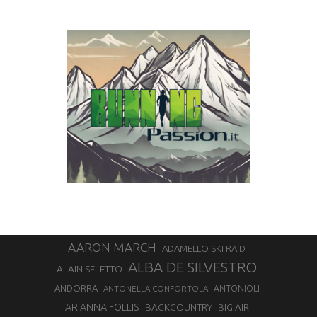
AARON MARCH
ADAMELLO SKI RAID
ALBA DE SILVESTRO
ALAIN SELETTO
ANDORRA
ANTONELLA CONFORTOLA
ANTONIOLI
ARIANNA FOLLIS
BACKCOUNTRY
BIG AIR