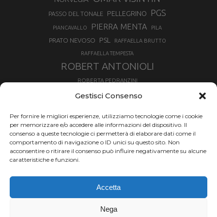
PGS
PELLEGRINO
PASSO DEL TONALE
PIERRA MENTA
PIANCAVALLO
PILA
PSL
PRATO NEVOSO
RAFFAELLA BRUTTO
RAFFAELLA TEMPESTA
ROBERT ANTONIOLI
ROBERTA PEDRANZINI
ROLAND FISCHNALLER
Gestisci Consenso
RUKA
SCIALPINISMO
SBX
SILVIA BERTAGNA
Per fornire le migliori esperienze, utilizziamo tecnologie come i cookie
SKIALPDEIPARCHI
SKICROSS
SIMONE DEROMEDIS
per memorizzare e/o accedere alle informazioni del dispositivo. Il
consenso a queste tecnologie ci permetterà di elaborare dati come il
SLOPESTYLE
SNOWBOARD
comportamento di navigazione o ID unici su questo sito. Non
SNOWBOARDCROSS
SPRINT
acconsentire o ritirare il consenso può influire negativamente su alcune
TOUR DE SKI
caratteristiche e funzioni.
THERESE JOHAUG
TROFEO MEZZALAMA
TRANSCAVALLO
Accetta
VAL DI FIEMME
VALGRISENCHE
VALANGA
VALMALENCO
VAL MARTELLO
VAL SENALES
Nega