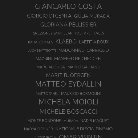
GIANCARLO COSTA
GIORGIO DI CENTA
GIULIA MURADA
GLORIANA PELLISSIER
ITALIA
GRESSONEY SAINT JEAN
HALF PIPE
KLAEBO
LAETITIA ROUX
KATIA TOMATIS
MADONNA DI CAMPIGLIO
LUCA MATTEOTTI
MANFRED REICHEGGER
MAGNINI
MARCIALONGA
MARCO GALLIANO
MARIT BJOERGEN
MATTEO EYDALLIN
MAURIZIO BORMOLINI
MATTEO TANEL
MICHELA MOIOLI
MICHELE BOSCACCI
MONTE BONDONE
NADIR MAGUET
MURADA
NAZIONALE DI SCIALPINISMO
NADYA OCHNER
OMAR VISINTIN
NORVEGIA