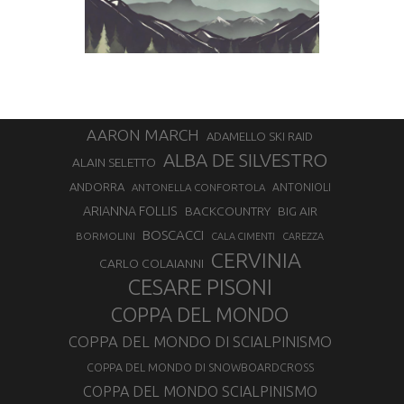
AARON MARCH
ADAMELLO SKI RAID
ALBA DE SILVESTRO
ALAIN SELETTO
ANDORRA
ANTONELLA CONFORTOLA
ANTONIOLI
ARIANNA FOLLIS
BACKCOUNTRY
BIG AIR
BOSCACCI
BORMOLINI
CALA CIMENTI
CAREZZA
CERVINIA
CARLO COLAIANNI
CESARE PISONI
COPPA DEL MONDO
COPPA DEL MONDO DI SCIALPINISMO
COPPA DEL MONDO DI SNOWBOARDCROSS
COPPA DEL MONDO SCIALPINISMO