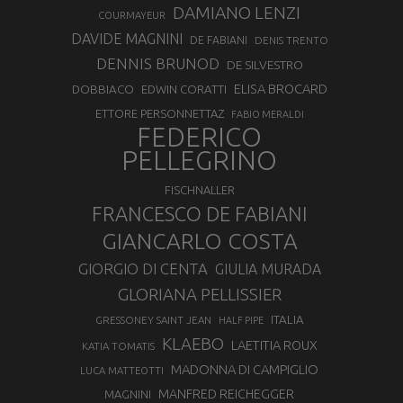
DAMIANO LENZI
COURMAYEUR
DAVIDE MAGNINI
DE FABIANI
DENIS TRENTO
DENNIS BRUNOD
DE SILVESTRO
ELISA BROCARD
DOBBIACO
EDWIN CORATTI
ETTORE PERSONNETTAZ
FABIO MERALDI
FEDERICO
PELLEGRINO
FISCHNALLER
FRANCESCO DE FABIANI
GIANCARLO COSTA
GIORGIO DI CENTA
GIULIA MURADA
GLORIANA PELLISSIER
ITALIA
GRESSONEY SAINT JEAN
HALF PIPE
KLAEBO
LAETITIA ROUX
KATIA TOMATIS
MADONNA DI CAMPIGLIO
LUCA MATTEOTTI
MANFRED REICHEGGER
MAGNINI