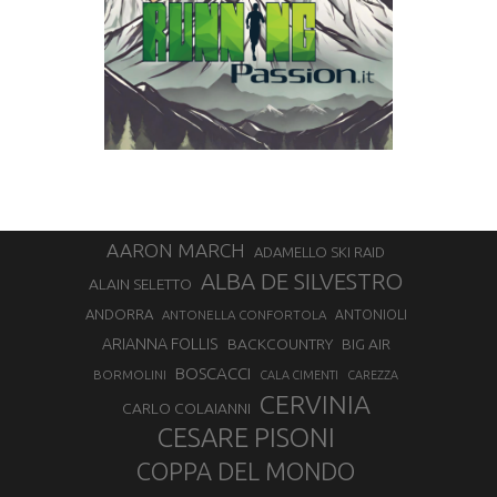
AARON MARCH
ADAMELLO SKI RAID
ALBA DE SILVESTRO
ALAIN SELETTO
ANDORRA
ANTONELLA CONFORTOLA
ANTONIOLI
ARIANNA FOLLIS
BACKCOUNTRY
BIG AIR
BOSCACCI
BORMOLINI
CALA CIMENTI
CAREZZA
CERVINIA
CARLO COLAIANNI
CESARE PISONI
COPPA DEL MONDO