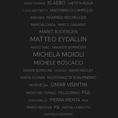
KLAEBO
LAETITIA ROUX
KATIA TOMATIS
MADONNA DI CAMPIGLIO
LUCA MATTEOTTI
MANFRED REICHEGGER
MAGNINI
MARCIALONGA
MARCO GALLIANO
MARIT BJOERGEN
MATTEO EYDALLIN
MAURIZIO BORMOLINI
MATTEO TANEL
MICHELA MOIOLI
MICHELE BOSCACCI
MONTE BONDONE
NADIR MAGUET
MURADA
NAZIONALE DI SCIALPINISMO
NADYA OCHNER
OMAR VISINTIN
NORVEGIA
PGS
PELLEGRINO
PASSO DEL TONALE
PIERRA MENTA
PIANCAVALLO
PILA
PSL
PRATO NEVOSO
RAFFAELLA BRUTTO
RAFFAELLA TEMPESTA