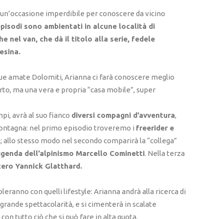
 un’occasione imperdibile per conoscere da vicino
episodi sono ambientati in alcune località di
el van, che dà il titolo alla serie, fedele
esina.
 sue amate Dolomiti, Arianna ci farà conoscere meglio
rto, ma una vera e propria “casa mobile”, super
pi, avrà al suo fianco
diversi compagni d’avventura
,
 montagna: nel primo episodio troveremo i
freerider e
l
; allo stesso modo nel secondo comparirà la “collega”
ggenda dell’alpinismo Marcello Cominetti
. Nella terza
zzero Yannick Glatthard.
oleranno con quelli lifestyle: Arianna andrà alla ricerca di
 grande spettacolarità, e si cimenterà in scalate
on tutto ciò che si può fare in alta quota.