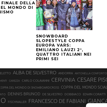
 FINALE DELLA
DEL MONDO DI
NISMO
SNOWBOARD
SLOPESTYLE COPPA
EUROPA VARS:
EMILIANO LAUZI 2°,
QUATTRO ITALIANI NEI
PRIMI SEI
ALBA DE SILVESTRO
SELETTO
ANDORRA
ANTONELLA CONFORTO
CERVINIA
CESARE PIS
CARLO COLAIANNI
MENTI
CAREZZA
COPPA DEL MONDO SCIA
COPPA DEL MONDO DI SNOWBOARDCROSS
DENNIS BRUNOD
DE SILVESTRO
DOBBIACO
EDWIN CORATTI
ENTO
NO
GIANC
FRANCESCO DE FABIANI
FISCHNALLER