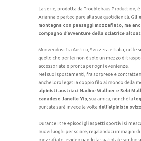
La serie, prodotta da Troublehaus Production, è
Arianna e partecipare alla sua quotidianità.
Gli 
montagna con paesaggi mozzafiato, ma anche n
compagno d’avventure della sciatrice altoat
Muovendosi fra Austria, Svizzera e Italia, nelle
quello che per lei non è solo un mezzo di traspo
accessoriata e pronta per ogni evenienza.
Nei suoi spostamenti, fra sorprese e contrattem
anche loro legati a doppio filo al mondo della
alpinisti austriaci Nadine Wallner e Sebi Mal
canadese Janelle Yip
, sua amica, nonché la
le
puntata sarà invece la volta
dell’alpinista svi
Durante i tre episodi gli aspetti sportivi si mesc
nuovi luoghi per sciare, regalandoci immagini di
mozzafiato, evidenziando la sua totale simbiosi c