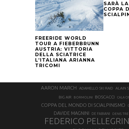
SARÀ LA
COPPA 
SCIALPI
FREERIDE WORLD
TOUR A FIEBERBRUNN
AUSTRIA: VITTORIA
DELLA SCIATRICE
L’ITALIANA ARIANNA
TRICOMI
AARON MARCH
ALAIN 
ADAMELLO SKI RAID
BOSCACCI
BIG AIR
BORMOLINI
CALA CI
COPPA DEL MONDO DI SCIALPINISMO
DAVIDE MAGNINI
DE FABIANI
DENIS TR
FEDERICO PELLEGRI