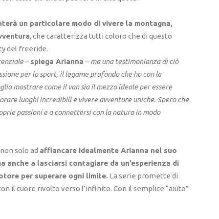
nterà un particolare modo di vivere la montagna,
avventura
, che caratterizza tutti coloro che di questo
y del freeride.
renziale
–
spiega Arianna
–
ma una testimonianza di ciò
ssione per lo sport, il legame profondo che ho con la
glio mostrare come il van sia il mezzo ideale per essere
orare luoghi incredibili e vivere avventure uniche. Spero che
proprie passioni e a connettersi con la natura in modo
i non solo ad
affiancare idealmente Arianna nel suo
a anche a lasciarsi contagiare da un’esperienza di
otore per superare ogni limite.
La serie promette di
on il cuore rivolto verso l’infinito. Con il semplice “aiuto”