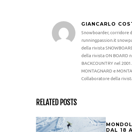
GIANCARLO COS
Snowboarder, corridore di
runningpassion.it snowpas
della rivista SNOWBOARD
della rivista ON BOARD ne
BACKCOUNTRY nel 2001. R
MONTAGNARD e MONTAGNA
Collaboratore della rivi
RELATED POSTS
MONDOLÈ
DAL 18 