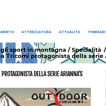
ATTREZZATURA
ATTUALITÀ
ITINERARI
PERSO
AMENTO
ATTREZZATURA
ATTUALITÀ
ITINERARI
egli sport in montagna
/
Specialità
na Tricomi protagonista della serie 
I PROTAGONISTA DELLA SERIE ARIANNA’S