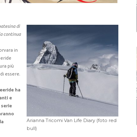
atesina di
lla continua
rvara in
eeride
ura più
di essere.
reeride ha
anti e
 serie
saranno
Arianna Tricomi Van Life Diary (foto red
da
bull)