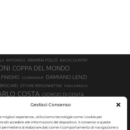
ARIANNA FOLLIS
BACKCOUNTRY
LA
ANTONIOLI
ONI
COPPA DEL MONDO
DAMIANO LENZI
LPINISMO
COURMAYEUR
 BROCARD
ETTORE PERSONNETTAZ
FABIO MERALDI
ARLO COSTA
GIORGIO DI CENTA
IA ROUX
MADONNA DI CAMPIGLIO
LUCA MATTEOTTI
Gestisci Consenso
ALLIN
MAURIZIO BORMOLINI
MATTEO TANEL
le migliori esperienze, utilizziamo tecnologie come i cookie per
NAZIONALE DI SCIALPINISMO
NORVEGIA
NER
e/o accedere alle informazioni del dispositivo. Il consenso a queste
ci permetterà di elaborare dati come il comportamento di navigazione o
PSL
O