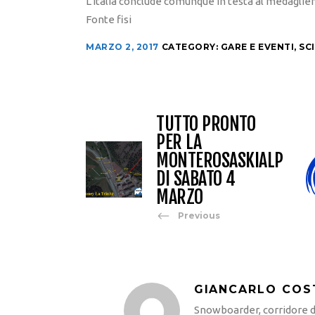
L’Italia conclude comunque in testa al medagliere
Fonte fisi
MARZO 2, 2017
CATEGORY:
GARE E EVENTI
,
SC
TUTTO PRONTO
PER LA
MONTEROSASKIALP
DI SABATO 4
MARZO
Previous
GIANCARLO COS
Snowboarder, corridore di