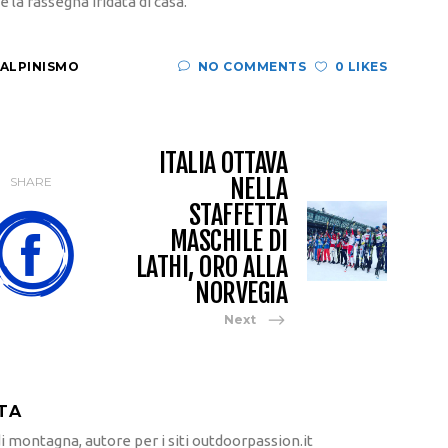
 la rassegna iridata di casa.
IALPINISMO
NO COMMENTS
0 LIKES
ITALIA OTTAVA
NELLA
SHARE
STAFFETTA
MASCHILE DI
LATHI, ORO ALLA
NORVEGIA
Next
TA
 montagna, autore per i siti outdoorpassion.it