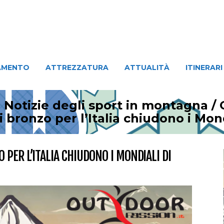
ATTREZZATURA
ATTUALITÀ
ITINERARI
PERSO
AMENTO
ATTREZZATURA
ATTUALITÀ
ITINERARI
 Notizie degli sport in montagna
/
i bronzo per l’Italia chiudono i Mon
 PER L’ITALIA CHIUDONO I MONDIALI DI