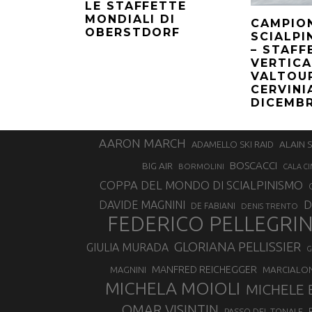
LE STAFFETTE
MONDIALI DI
CAMPION
OBERSTDORF
SCIALPI
– STAFF
VERTICA
VALTOU
CERVINI
DICEMB
AARON MARCH
ALAIN 
ADAMELLO SKI RAID
BOSCACCI
BIG AIR
BORMOLINI
CALA CI
COPPA DEL MONDO DI SCIALPINISMO
D
DAVIDE MAGNINI
DE FABIANI
DENIS TRENTO
FEDERICO PELLEGRI
GLORIANA PELLISSIER
GIULIA MURADA
G
MANFRED REICHEGGER
MAGNINI
MARCIALO
MICHELA MOIOLI
MICHELE 
OMAR VISINTIN
PASSO DEL TONALE