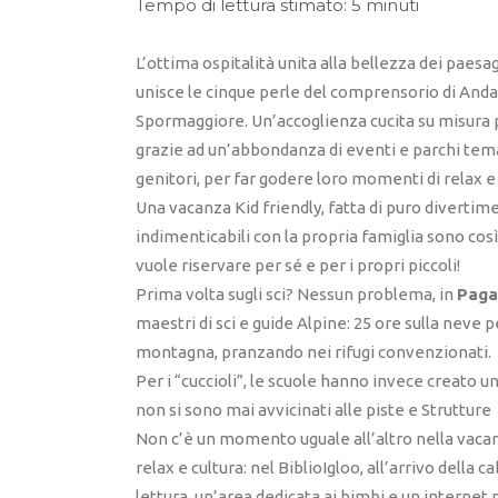
Tempo di lettura stimato: 5 minuti
L’ottima ospitalità unita alla bellezza dei paes
unisce le cinque perle del comprensorio di Anda
Spormaggiore. Un’accoglienza cucita su misura per
grazie ad un’abbondanza di eventi e parchi temat
genitori, per far godere loro momenti di relax e 
Una vacanza Kid friendly, fatta di puro diverti
indimenticabili con la propria famiglia sono così
vuole riservare per sé e per i propri piccoli!
Prima volta sugli sci? Nessun problema, in
Paga
maestri di sci e guide Alpine: 25 ore sulla neve 
montagna, pranzando nei rifugi convenzionati.
Per i “cuccioli”, le scuole hanno invece creato un
non si sono mai avvicinati alle piste e Strutture
Non c’è un momento uguale all’altro nella vacan
relax e cultura: nel BiblioIgloo, all’arrivo della 
lettura, un’area dedicata ai bimbi e un internet p