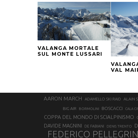
VALANGA MORTALE
SUL MONTE LUSSARI
VALANG
VAL MAI
AARON MARCH
ALAIN 
ADAMELLO SKI RAID
BOSCACCI
BIG AIR
BORMOLINI
CALA CI
COPPA DEL MONDO DI SCIALPINISMO
D
DAVIDE MAGNINI
DE FABIANI
DENIS TRENTO
FEDERICO PELLEGRI