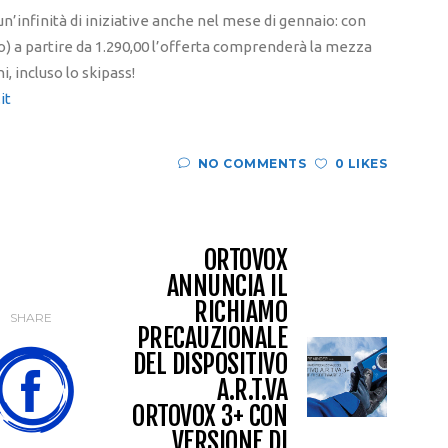
un’infinità di iniziative anche nel mese di gennaio: con
o) a partire da 1.290,00 l’offerta comprenderà la mezza
, incluso lo skipass!
it
NO COMMENTS
0 LIKES
ORTOVOX
ANNUNCIA IL
RICHIAMO
SHARE
PRECAUZIONALE
DEL DISPOSITIVO
A.R.T.VA
ORTOVOX 3+ CON
VERSIONE DI