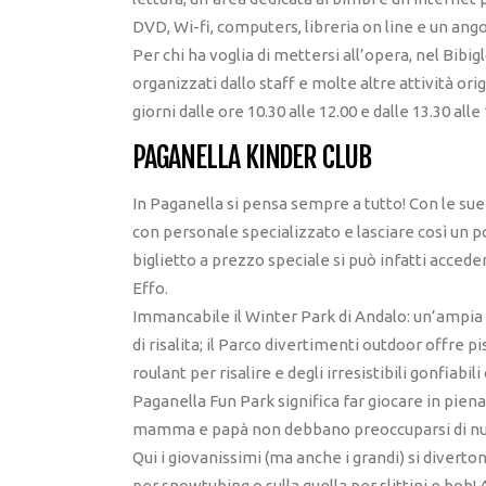
DVD, Wi-fi, computers, libreria on line e un ango
Per chi ha voglia di mettersi all’opera, nel Bibig
organizzati dallo staff e molte altre attività orig
giorni dalle ore 10.30 alle 12.00 e dalle 13.30 alle 
PAGANELLA KINDER CLUB
In Paganella si pensa sempre a tutto! Con le sue 
con personale specializzato e lasciare così un p
biglietto a prezzo speciale si può infatti acced
Effo.
Immancabile il Winter Park di Andalo: un’ampia
di risalita; il Parco divertimenti outdoor offre 
roulant per risalire e degli irresistibili gonfiabili 
Paganella Fun Park significa far giocare in pien
mamma e papà non debbano preoccuparsi di nul
Qui i giovanissimi (ma anche i grandi) si diverto
per snowtubing o sulla quella per slittini e bob! 