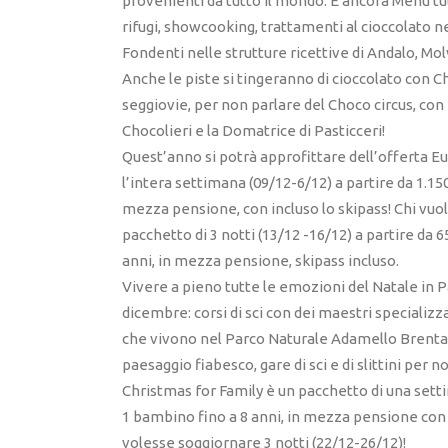
provenienti da tutto il mondo. E ancora Menù tut
rifugi, showcooking, trattamenti al cioccolato n
Fondenti nelle strutture ricettive di Andalo, M
Anche le piste si tingeranno di cioccolato con Ch
seggiovie, per non parlare del Choco circus, co
Chocolieri e la Domatrice di Pasticceri!
Quest’anno si potrà approfittare dell’offerta Eu
l’intera settimana (09/12-6/12) a partire da 1.15
mezza pensione, con incluso lo skipass! Chi vuole
pacchetto di 3 notti (13/12 -16/12) a partire da 
anni, in mezza pensione, skipass incluso.
Vivere a pieno tutte le emozioni del Natale in Pa
dicembre: corsi di sci con dei maestri specializz
che vivono nel Parco Naturale Adamello Brenta, es
paesaggio fiabesco, gare di sci e di slittini per
Christmas for Family è un pacchetto di una setti
1 bambino fino a 8 anni, in mezza pensione con 
volesse soggiornare 3 notti (22/12-26/12)!