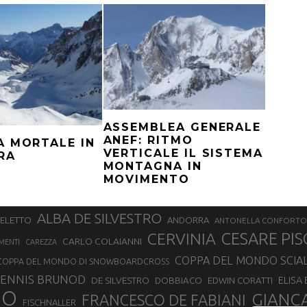
ASSEMBLEA GENERALE
ANEF: RITMO
A MORTALE IN
VERTICALE IL SISTEMA
RA
MONTAGNA IN
MOVIMENTO
ALBA DE SILVESTRO
SELETTO
ANDORRA
ANTONELLA CONFORTO
CERVINIA
CESARE PIS
CARLO COLAIANNI
MENTI
CAREZZA
COPPA DEL MONDO SCIA
COPPA DEL MONDO DI SNOWBOARDCROSS
ENNIS BRUNOD
ELISA
DE SILVESTRO
DOBBIACO
EDWIN CORATTI
NO
GIANC
FRANCESCO DE FABIANI
FISCHNALLER