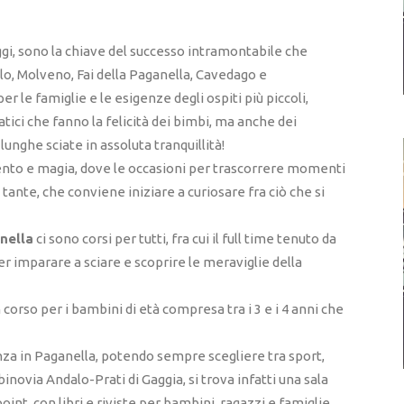
aggi, sono la chiave del successo intramontabile che
lo, Molveno, Fai della Paganella, Cavedago e
 le famiglie e le esigenze degli ospiti più piccoli,
ici che fanno la felicità dei bimbi, ma anche dei
lunghe sciate in assoluta tranquillità!
mento e magia, dove le occasioni per trascorrere momenti
 tante, che conviene iniziare a curiosare fra ciò che si
nella
ci sono corsi per tutti, fra cui il full time tenuto da
per imparare a sciare e scoprire le meraviglie della
 corso per i bambini di età compresa tra i 3 e i 4 anni che
za in Paganella, potendo sempre scegliere tra sport,
cabinovia Andalo-Prati di Gaggia, si trova infatti una sala
oint, con libri e riviste per bambini, ragazzi e famiglie,