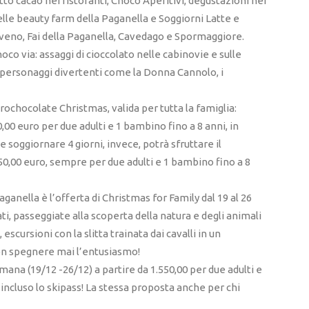
to cacao nei ristoranti, Choco Aperitivi, degustazioni nei
elle beauty farm della Paganella e Soggiorni Latte e
olveno, Fai della Paganella, Cavedago e Spormaggiore.
oco via: assaggi di cioccolato nelle cabinovie e sulle
n personaggi divertenti come la Donna Cannolo, i
rochocolate Christmas, valida per tutta la famiglia:
0,00 euro per due adulti e 1 bambino fino a 8 anni, in
 soggiornare 4 giorni, invece, potrà sfruttare il
650,00 euro, sempre per due adulti e 1 bambino fino a 8
ganella è l’offerta di Christmas for Family dal 19 al 26
ati, passeggiate alla scoperta della natura e degli animali
cursioni con la slitta trainata dai cavalli in un
 non spegnere mai l’entusiasmo!
mana (19/12 -26/12) a partire da 1.550,00 per due adulti e
incluso lo skipass! La stessa proposta anche per chi