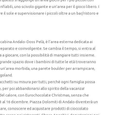
iabili, uno scivolo gigante e un’area per il gioco libero. I
il sole e supervisionare i piccoli oltre a un bar/ristoro e
ecabina Andalo-Doss Pelà, è l’area esterna dedicata ai
reparato e coinvolgente. Se cambia il tempo, si entra al
 a giocare, con la possibilità di mangiare tutti insieme.
 grande spazio dove i bambini di tutte le età troveranno
, un’area morbida, una parete boulder per arrampicare,
egoland.
chetti su misura per tutti, perché ogni famiglia possa
, per poi abbandonarsi allo spirito della vacanza!
 del calore, con Eurochocolate Christmas, senza che
3 al 16 dicembre. Piazza Dolomiti di Andalo diventerà un
tare, conoscere ed acquistare prodotti di cioccolato