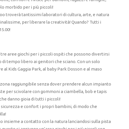
lo morbido per i più piccoli!
loo troverà tantissimi laboratori di cultura, arte, e natura
inalissime, per liberare la creatività! Quando? Tutti i
15.00!
tre aree giochi per i piccoli ospiti che possono divertirsi
o di tempo libero ai genitori che sciano. Con un solo
ere al Kids Gaggia Park, al baby Park Dosson e al maso
 zona raggiungibile senza dover prendere alcun impianto
piste per scivolare con gommoni a ciambella, bob e tapis
che danno gioia di tutti i piccoli!
a sicurezza e confort i propri bambini, di modo che
la!
no insieme a contatto con la natura lanciandosi sulla pista
A questo si aggiunge un’area giochi per i più piccoli con