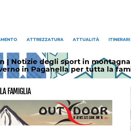
ATTREZZATURA
ATTUALITÀ
ITINERARI
PERSO
AMENTO
ATTREZZATURA
ATTUALITÀ
ITINERARI
 | Notizie degli sport in montagna
verno in Paganella per tutta la fam
LA FAMIGLIA