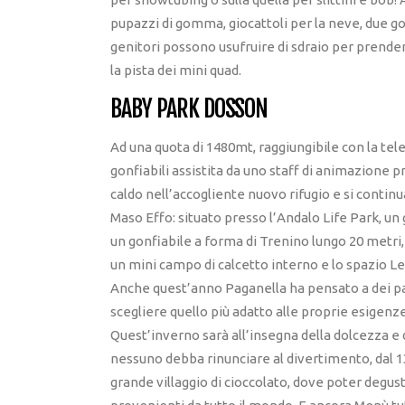
pupazzi di gomma, giocattoli per la neve, due gonf
genitori possono usufruire di sdraio per prendere 
la pista dei mini quad.
BABY PARK DOSSON
Ad una quota di 1480mt, raggiungibile con la tel
gonfiabili assistita da uno staff di animazione p
caldo nell’accogliente nuovo rifugio e si continua
Maso Effo: situato presso l’Andalo Life Park, un
un gonfiabile a forma di Trenino lungo 20 metri
un mini campo di calcetto interno e lo spazio L
Anche quest’anno Paganella ha pensato a dei pac
scegliere quello più adatto alle proprie esigenze
Quest’inverno sarà all’insegna della dolcezza e
nessuno debba rinunciare al divertimento, dal 1
grande villaggio di cioccolato, dove poter degus