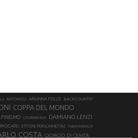
ARIANNA FOLLIS
BACKCOUNTRY
LA
ANTONIOLI
ONI
COPPA DEL MONDO
DAMIANO LENZI
LPINISMO
COURMAYEUR
 BROCARD
ETTORE PERSONNETTAZ
FABIO MERALDI
ARLO COSTA
GIORGIO DI CENTA