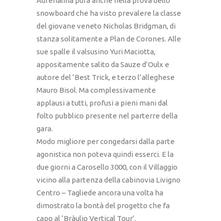
Adrenalina pura anche nella prova dello
snowboard che ha visto prevalere la classe
del giovane veneto Nicholas Bridgman, di
stanza solitamente a Plan de Corones. Alle
sue spalle il valsusino Yuri Maciotta,
appositamente salito da Sauze d’Oulx e
autore del ‘Best Trick, e terzo l’alleghese
Mauro Bisol. Ma complessivamente
applausi a tutti, profusi a pieni mani dal
folto pubblico presente nel parterre della
gara.
Modo migliore per congedarsi dalla parte
agonistica non poteva quindi esserci. E la
due giorni a Carosello 3000, con il Villaggio
vicino alla partenza della cabinovia Livigno
Centro – Tagliede ancora una volta ha
dimostrato la bontà del progetto che fa
capo al ‘Bràulio Vertical Tour’.