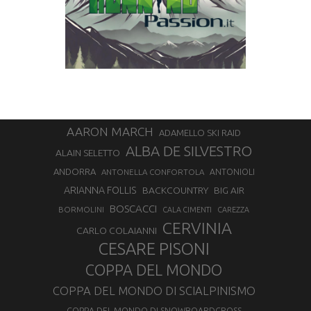
AARON MARCH
ADAMELLO SKI RAID
ALBA DE SILVESTRO
ALAIN SELETTO
ANDORRA
ANTONELLA CONFORTOLA
ANTONIOLI
ARIANNA FOLLIS
BACKCOUNTRY
BIG AIR
BOSCACCI
BORMOLINI
CALA CIMENTI
CAREZZA
CERVINIA
CARLO COLAIANNI
CESARE PISONI
COPPA DEL MONDO
COPPA DEL MONDO DI SCIALPINISMO
COPPA DEL MONDO DI SNOWBOARDCROSS