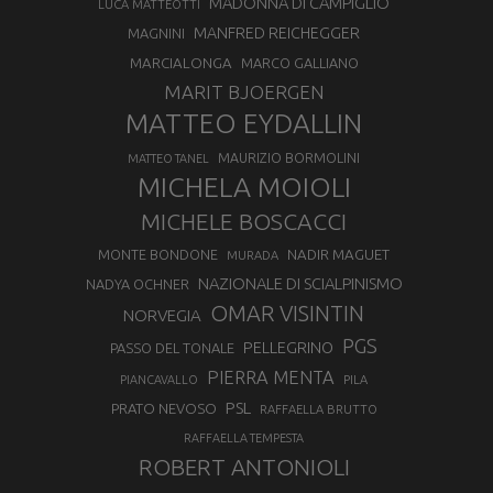
MADONNA DI CAMPIGLIO
LUCA MATTEOTTI
MANFRED REICHEGGER
MAGNINI
MARCIALONGA
MARCO GALLIANO
MARIT BJOERGEN
MATTEO EYDALLIN
MAURIZIO BORMOLINI
MATTEO TANEL
MICHELA MOIOLI
MICHELE BOSCACCI
MONTE BONDONE
NADIR MAGUET
MURADA
NAZIONALE DI SCIALPINISMO
NADYA OCHNER
OMAR VISINTIN
NORVEGIA
PGS
PELLEGRINO
PASSO DEL TONALE
PIERRA MENTA
PIANCAVALLO
PILA
PSL
PRATO NEVOSO
RAFFAELLA BRUTTO
RAFFAELLA TEMPESTA
ROBERT ANTONIOLI