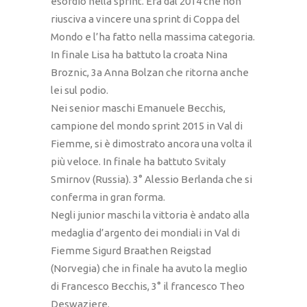
esordio nella sprint. Era dal 2014 che non
riusciva a vincere una sprint di Coppa del
Mondo e l’ha fatto nella massima categoria.
In finale Lisa ha battuto la croata Nina
Broznic, 3a Anna Bolzan che ritorna anche
lei sul podio.
Nei senior maschi Emanuele Becchis,
campione del mondo sprint 2015 in Val di
Fiemme, si è dimostrato ancora una volta il
più veloce. In finale ha battuto Svitaly
Smirnov (Russia). 3° Alessio Berlanda che si
conferma in gran forma.
Negli junior maschi la vittoria è andato alla
medaglia d’argento dei mondiali in Val di
Fiemme Sigurd Braathen Reigstad
(Norvegia) che in finale ha avuto la meglio
di Francesco Becchis, 3° il francesco Theo
Deswaziere.