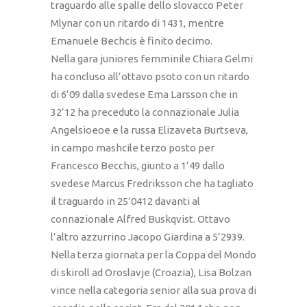
traguardo alle spalle dello slovacco Peter
Mlynar con un ritardo di 1431, mentre
Emanuele Bechcis è finito decimo.
Nella gara juniores femminile Chiara Gelmi
ha concluso all’ottavo psoto con un ritardo
di 6’09 dalla svedese Ema Larsson che in
32’12 ha preceduto la connazionale Julia
Angelsioeoe e la russa Elizaveta Burtseva,
in campo mashcile terzo posto per
Francesco Becchis, giunto a 1’49 dallo
svedese Marcus Fredriksson che ha tagliato
il traguardo in 25’0412 davanti al
connazionale Alfred Buskqvist. Ottavo
l’altro azzurrino Jacopo Giardina a 5’2939.
Nella terza giornata per la Coppa del Mondo
di skiroll ad Oroslavje (Croazia), Lisa Bolzan
vince nella categoria senior alla sua prova di