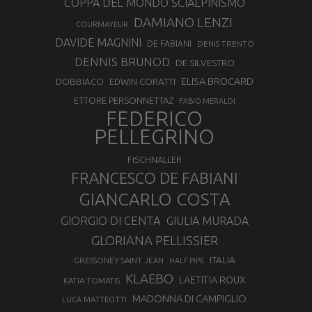
COPPA DEL MONDO SCIALPINISMO
DAMIANO LENZI
COURMAYEUR
DAVIDE MAGNINI
DE FABIANI
DENIS TRENTO
DENNIS BRUNOD
DE SILVESTRO
ELISA BROCARD
DOBBIACO
EDWIN CORATTI
ETTORE PERSONNETTAZ
FABIO MERALDI
FEDERICO
PELLEGRINO
FISCHNALLER
FRANCESCO DE FABIANI
GIANCARLO COSTA
GIORGIO DI CENTA
GIULIA MURADA
GLORIANA PELLISSIER
ITALIA
GRESSONEY SAINT JEAN
HALF PIPE
KLAEBO
LAETITIA ROUX
KATIA TOMATIS
MADONNA DI CAMPIGLIO
LUCA MATTEOTTI