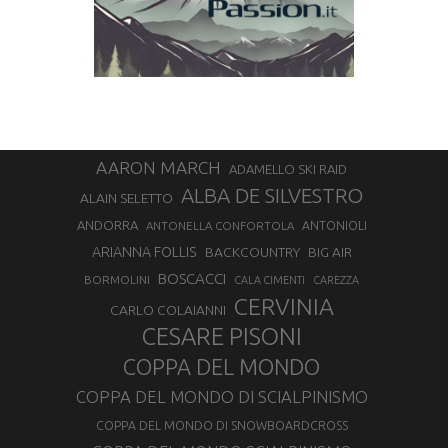
AARON MARCH
ADAMELLO SKI RAID
ALBA DE SILVESTRO
ALAIN SELETTO
ANDORRA
ANTONELLA CONFORTOLA
ANTONIOLI
ARIANNA FOLLIS
BACKCOUNTRY
BIG AIR
BOSCACCI
BORMOLINI
CALA CIMENTI
CAREZZA
CERVINIA
CARLO COLAIANNI
CESARE PISONI
COPPA DEL MONDO
COPPA DEL MONDO DI SCIALPINISMO
COPPA DEL MONDO DI SNOWBOARDCROSS