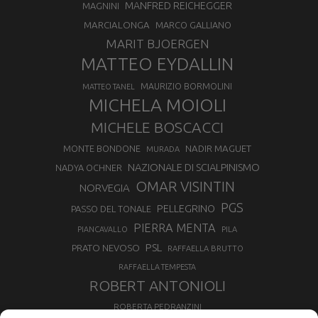
MANFRED REICHEGGER
MAGNINI
MARCIALONGA
MARCO GALLIANO
MARIT BJOERGEN
MATTEO EYDALLIN
MAURIZIO BORMOLINI
MATTEO TANEL
MICHELA MOIOLI
MICHELE BOSCACCI
MONTE BONDONE
NADIR MAGUET
MURADA
NAZIONALE DI SCIALPINISMO
NADYA OCHNER
OMAR VISINTIN
NORVEGIA
PGS
PELLEGRINO
PASSO DEL TONALE
PIERRA MENTA
PIANCAVALLO
PILA
PSL
PRATO NEVOSO
RAFFAELLA BRUTTO
RAFFAELLA TEMPESTA
ROBERT ANTONIOLI
ROBERTA PEDRANZINI