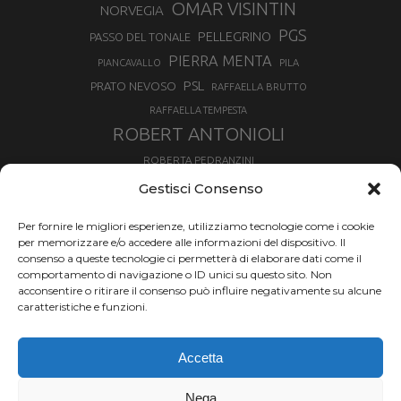
OMAR VISINTIN
NORVEGIA
PGS
PELLEGRINO
PASSO DEL TONALE
PIERRA MENTA
PIANCAVALLO
PILA
PSL
PRATO NEVOSO
RAFFAELLA BRUTTO
RAFFAELLA TEMPESTA
ROBERT ANTONIOLI
ROBERTA PEDRANZINI
ROLAND FISCHNALLER
Gestisci Consenso
RUKA
SCIALPINISMO
SBX
SILVIA BERTAGNA
Per fornire le migliori esperienze, utilizziamo tecnologie come i cookie
SKIALPDEIPARCHI
SKICROSS
SIMONE DEROMEDIS
per memorizzare e/o accedere alle informazioni del dispositivo. Il
consenso a queste tecnologie ci permetterà di elaborare dati come il
SLOPESTYLE
SNOWBOARD
comportamento di navigazione o ID unici su questo sito. Non
SNOWBOARDCROSS
SPRINT
acconsentire o ritirare il consenso può influire negativamente su alcune
TOUR DE SKI
caratteristiche e funzioni.
THERESE JOHAUG
TROFEO MEZZALAMA
TRANSCAVALLO
Accetta
VAL DI FIEMME
VALGRISENCHE
VALANGA
VALMALENCO
VAL MARTELLO
VAL SENALES
Nega