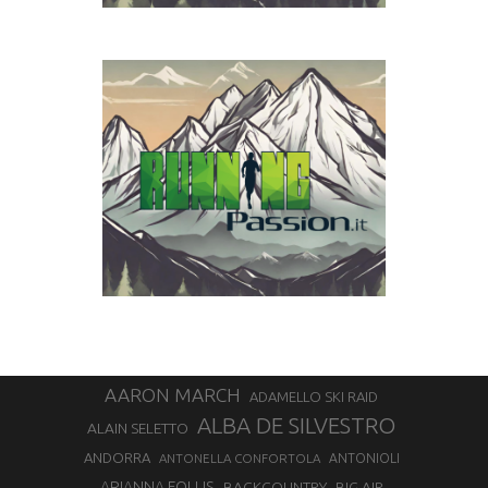
AARON MARCH
ADAMELLO SKI RAID
ALBA DE SILVESTRO
ALAIN SELETTO
ANDORRA
ANTONELLA CONFORTOLA
ANTONIOLI
ARIANNA FOLLIS
BACKCOUNTRY
BIG AIR