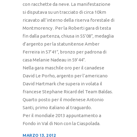
con racchette da neve. La manifestazione
si disputava su un tracciato di circa 10km
ricavato all’interno della riserva forestale di
Montmorency . Per la Roberti gara di testa
fin dalla partenza, chiusa in 55’08″, medaglia
d’argento per la statunitense Amber
Ferreira in 57’41″, bronzo per padrona di
casa Melanie Nadeau in 59’44″.
Nella gara maschile oro per il canadese
David Le Porho, argento per l’americano
David Hartmark che supera in volata il
francese Stephane Ricard del Team Baldas.
Quarto posto per il modenese Antonio
Santi, primo italiano al traguardo.
Per il mondiale 2013 appuntamento a
Fondo in Val di Non con la Ciaspolada.
MARZO 13, 2012