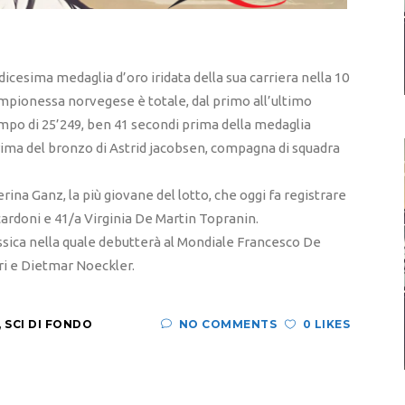
dicesima medaglia d’oro iridata della sua carriera nella 10
campionessa norvegese è totale, dal primo all’ultimo
empo di 25’249, ben 41 secondi prima della medaglia
rima del bronzo di Astrid jacobsen, compagna di squadra
rina Ganz, la più giovane del lotto, che oggi fa registrare
Scardoni e 41/a Virginia De Martin Topranin.
assica nella quale debutterà al Mondiale Francesco De
ri e Dietmar Noeckler.
,
SCI DI FONDO
NO COMMENTS
0 LIKES