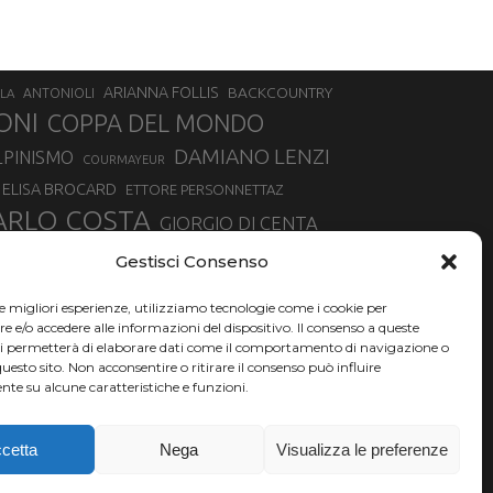
ARIANNA FOLLIS
BACKCOUNTRY
LA
ANTONIOLI
ONI
COPPA DEL MONDO
DAMIANO LENZI
LPINISMO
COURMAYEUR
ELISA BROCARD
ETTORE PERSONNETTAZ
ARLO COSTA
GIORGIO DI CENTA
IA ROUX
MADONNA DI CAMPIGLIO
LUCA MATTEOTTI
Gestisci Consenso
ALLIN
MAURIZIO BORMOLINI
MATTEO TANEL
le migliori esperienze, utilizziamo tecnologie come i cookie per
NAZIONALE DI SCIALPINISMO
NORVEGIA
NER
e/o accedere alle informazioni del dispositivo. Il consenso a queste
ci permetterà di elaborare dati come il comportamento di navigazione o
PSL
O
RAFFAELLA BRUTTO
RAFFAELLA TEMPESTA
questo sito. Non acconsentire o ritirare il consenso può influire
te su alcune caratteristiche e funzioni.
SKIALPDEIPARCHI
SILVIA BERTAGNA
SIMONE DEROMEDIS
SKI
TROFEO MEZZALAMA
TRANSCAVALLO
cetta
Nega
Visualizza le preferenze
VERTICAL
OURNENCHE