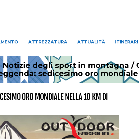
ATTREZZATURA
ATTUALITÀ
ITINERARI
PERSO
AMENTO
ATTREZZATURA
ATTUALITÀ
ITINERARI
 Notizie degli sport in montagna
/
eggenda: sedicesimo oro mondiale 
ICESIMO ORO MONDIALE NELLA 10 KM DI