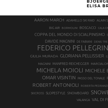
BJOERGE
ELISA 
AARON MARCH
ALAIN 
ADAMELLO SKI RAID
BOSCACCI
BIG AIR
BORMOLINI
CALA CI
COPPA DEL MONDO DI SCIALPINISMO
DAVIDE MAGNINI
DE FABIANI
DENIS TR
FEDERICO PELLEGRI
GLORIANA PELLISSIER
GIULIA MURADA
G
MANFRED REICHEGGER
MAGNINI
MARCIALO
MICHELA MOIOLI
MICHELE 
OMAR VISINTIN
PASSO DEL TONALE
ROBERT ANTONIOLI
ROBERTA PEDRANZI
SNOW
SLOPESTYLE
SNOWBOARD
SKICROSS
VAL DI 
VALANGA