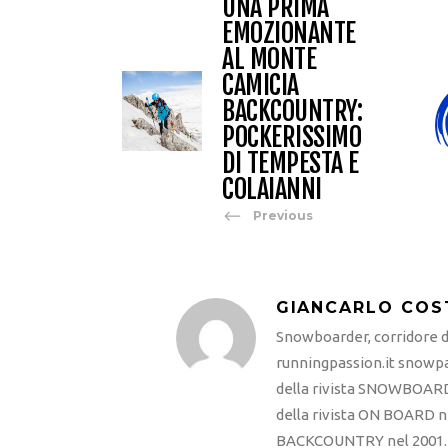
UNA PRIMA
EMOZIONANTE
AL MONTE
CAMICIA
BACKCOUNTRY:
POCKERISSIMO
DI TEMPESTA E
COLAIANNI
Previous
GIANCARLO COS
Snowboarder, corridore di
runningpassion.it snowpas
della rivista SNOWBOARD
della rivista ON BOARD ne
BACKCOUNTRY nel 2001. R