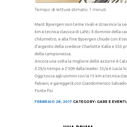
Tempo di lettura stimato: 1 minuti
Marit Bjoergen non teme rivali e stravince la se
km a tecnica classica di Lahti. Il dominio della 
chilometro, e alla fine Bjoergen chiude con il t
d’argento della svedese Charlotte Kalla e 555 p
della campionessa.
Ancora una volta la migliore delle azzurre è Cate
il 29/o tempo a 2’509 dalla leader. 33/a è Lucia 
Oggi tocca agli uomini con la 15 km a tecnica cl
Fabiani, e gareggerà con Giandomenico Salvado
Fonte fisi
FEBBRAIO 28, 2017
CATEGORY:
GARE E EVENTI