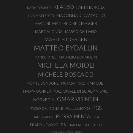
KLAEBO
LAETITIA ROUX
KATIA TOMATIS
MADONNA DI CAMPIGLIO
LUCA MATTEOTTI
MANFRED REICHEGGER
MAGNINI
MARCIALONGA
MARCO GALLIANO
MARIT BJOERGEN
MATTEO EYDALLIN
MAURIZIO BORMOLINI
MATTEO TANEL
MICHELA MOIOLI
MICHELE BOSCACCI
MONTE BONDONE
NADIR MAGUET
MURADA
NAZIONALE DI SCIALPINISMO
NADYA OCHNER
OMAR VISINTIN
NORVEGIA
PGS
PELLEGRINO
PASSO DEL TONALE
PIERRA MENTA
PIANCAVALLO
PILA
PSL
PRATO NEVOSO
RAFFAELLA BRUTTO
RAFFAELLA TEMPESTA