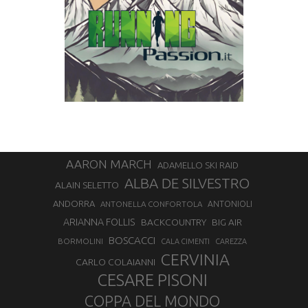
AARON MARCH
ADAMELLO SKI RAID
ALBA DE SILVESTRO
ALAIN SELETTO
ANDORRA
ANTONELLA CONFORTOLA
ANTONIOLI
ARIANNA FOLLIS
BACKCOUNTRY
BIG AIR
BOSCACCI
BORMOLINI
CALA CIMENTI
CAREZZA
CERVINIA
CARLO COLAIANNI
CESARE PISONI
COPPA DEL MONDO