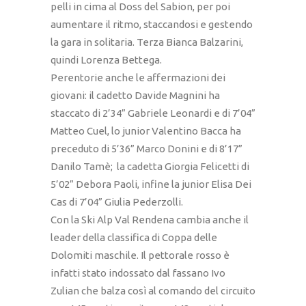
pelli in cima al Doss del Sabion, per poi
aumentare il ritmo, staccandosi e gestendo
la gara in solitaria. Terza Bianca Balzarini,
quindi Lorenza Bettega.
Perentorie anche le affermazioni dei
giovani: il cadetto Davide Magnini ha
staccato di 2’34” Gabriele Leonardi e di 7’04”
Matteo Cuel, lo junior Valentino Bacca ha
preceduto di 5’36” Marco Donini e di 8’17”
Danilo Tamè; la cadetta Giorgia Felicetti di
5’02” Debora Paoli, infine la junior Elisa Dei
Cas di 7’04” Giulia Pederzolli.
Con la Ski Alp Val Rendena cambia anche il
leader della classifica di Coppa delle
Dolomiti maschile. Il pettorale rosso è
infatti stato indossato dal fassano Ivo
Zulian che balza così al comando del circuito