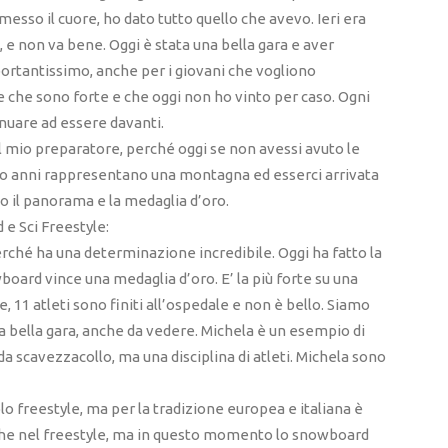
messo il cuore, ho dato tutto quello che avevo. Ieri era
 e non va bene. Oggi è stata una bella gara e aver
ortantissimo, anche per i giovani che vogliono
ere che sono forte e che oggi non ho vinto per caso. Ogni
inuare ad essere davanti.
il mio preparatore, perché oggi se non avessi avuto le
tro anni rappresentano una montagna ed esserci arrivata
o il panorama e la medaglia d’oro.
 e Sci Freestyle:
rché ha una determinazione incredibile. Oggi ha fatto la
wboard vince una medaglia d’oro. E’ la più forte su una
e, 11 atleti sono finiti all’ospedale e non è bello. Siamo
una bella gara, anche da vedere. Michela è un esempio di
scavezzacollo, ma una disciplina di atleti. Michela sono
o freestyle, ma per la tradizione europea e italiana è
he nel freestyle, ma in questo momento lo snowboard