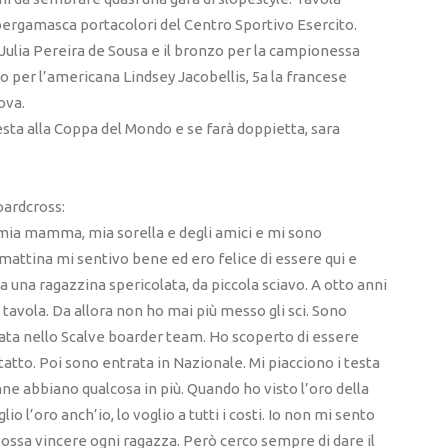
 bergamasca portacolori del Centro Sportivo Esercito.
 Julia Pereira de Sousa e il bronzo per la campionessa
 per l’americana Lindsey Jacobellis, 5a la francese
ova.
 testa alla Coppa del Mondo e se farà doppietta, sara
oardcross:
on mia mamma, mia sorella e degli amici e mi sono
mattina mi sentivo bene ed ero felice di essere qui e
una ragazzina spericolata, da piccola sciavo. A otto anni
tavola. Da allora non ho mai più messo gli sci. Sono
ata nello Scalve boarder team. Ho scoperto di essere
tatto. Poi sono entrata in Nazionale. Mi piacciono i testa
ne abbiano qualcosa in più. Quando ho visto l’oro della
o l’oro anch’io, lo voglio a tutti i costi. Io non mi sento
possa vincere ogni ragazza. Però cerco sempre di dare il