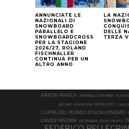
ANNUNCIATE LE
LA NAZI
NAZIONALI DI
SNOWB
SNOWBOARD
CONQUI
PARALLELO E
DELLE N
SNOWBOARDCROSS
TERZA 
PER LA STAGIONE
2026/27, ROLAND
FISCHNALLER
CONTINUA PER UN
ALTRO ANNO
AARON MARCH
ALAIN 
ADAMELLO SKI RAID
BOSCACCI
BIG AIR
BORMOLINI
CALA CI
COPPA DEL MONDO DI SCIALPINISMO
D
DAVIDE MAGNINI
DE FABIANI
DENIS TRENTO
FEDERICO PELLEGRI