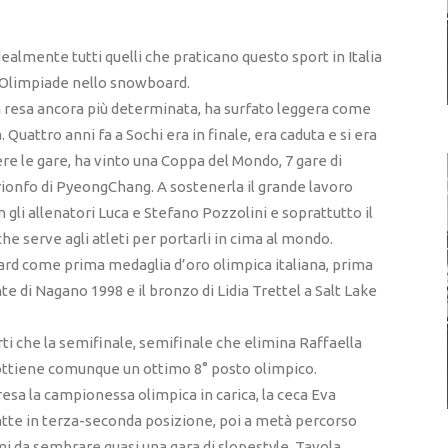
ealmente tutti quelli che praticano questo sport in Italia
 l’Olimpiade nello snowboard.
ha resa ancora più determinata, ha surfato leggera come
uattro anni fa a Sochi era in finale, era caduta e si era
ere le gare, ha vinto una Coppa del Mondo, 7 gare di
rionfo di PyeongChang. A sostenerla il grande lavoro
n gli allenatori Luca e Stefano Pozzolini e soprattutto il
he serve agli atleti per portarli in cima al mondo.
ard come prima medaglia d’oro olimpica italiana, prima
te di Nagano 1998 e il bronzo di Lidia Trettel a Salt Lake
rti che la semifinale, semifinale che elimina Raffaella
 ottiene comunque un ottimo 8° posto olimpico.
presa la campionessa olimpica in carica, la ceca Eva
tte in terza-seconda posizione, poi a metà percorso
mi da sembrare quasi una gara di slopestyle. Tavola