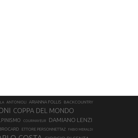
ARIANNA FOLLIS
BACKCOUNTRY
LA
ANTONIOLI
ONI
COPPA DEL MONDO
DAMIANO LENZI
LPINISMO
COURMAYEUR
 BROCARD
ETTORE PERSONNETTAZ
FABIO MERALDI
ARLO COSTA