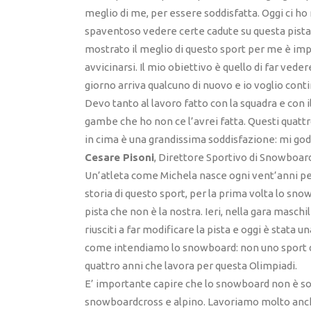
meglio di me, per essere soddisfatta. Oggi ci ho 
spaventoso vedere certe cadute su questa pista,
mostrato il meglio di questo sport per me è imp
avvicinarsi. Il mio obiettivo è quello di far ved
giorno arriva qualcuno di nuovo e io voglio cont
Devo tanto al lavoro fatto con la squadra e con 
gambe che ho non ce l’avrei fatta. Questi quat
in cima è una grandissima soddisfazione: mi god
Cesare Pisoni
, Direttore Sportivo di Snowboard
Un’atleta come Michela nasce ogni vent’anni pe
storia di questo sport, per la prima volta lo sno
pista che non è la nostra. Ieri, nella gara maschil
riusciti a far modificare la pista e oggi è stata 
come intendiamo lo snowboard: non uno sport da 
quattro anni che lavora per questa Olimpiadi.
E’ importante capire che lo snowboard non è sol
snowboardcross e alpino. Lavoriamo molto anc