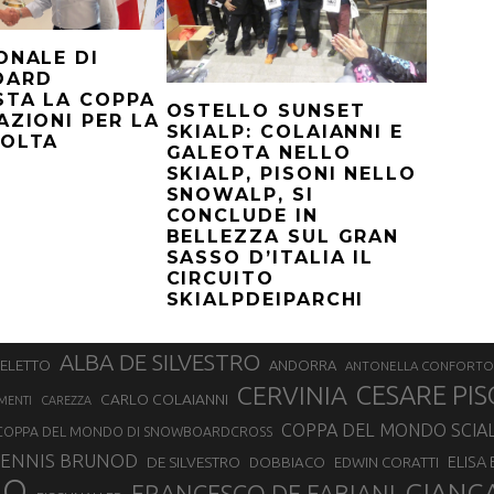
ONALE DI
OARD
STA LA COPPA
OSTELLO SUNSET
AZIONI PER LA
SKIALP: COLAIANNI E
VOLTA
GALEOTA NELLO
SKIALP, PISONI NELLO
SNOWALP, SI
CONCLUDE IN
BELLEZZA SUL GRAN
SASSO D’ITALIA IL
CIRCUITO
SKIALPDEIPARCHI
ALBA DE SILVESTRO
SELETTO
ANDORRA
ANTONELLA CONFORTO
CERVINIA
CESARE PIS
CARLO COLAIANNI
MENTI
CAREZZA
COPPA DEL MONDO SCIA
COPPA DEL MONDO DI SNOWBOARDCROSS
ENNIS BRUNOD
ELISA
DE SILVESTRO
DOBBIACO
EDWIN CORATTI
NO
GIANC
FRANCESCO DE FABIANI