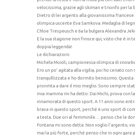
velocissima, grazie agli skiman e trionfo per la
Dietro di lei argento alla giovanissima francese
olimpica uscente Eva Samkova. Medaglia di legno
Chloe Trespeusch e 6a la bulgara Alexandra Jek
E la sua stagione non finisce qui, visto che è in
doppia leggenda!.
Le dichiarazioni
Michela Moioli, campionessa olimpica di snowb
Ero un po’ agitata alla vigilia, poi ho cenato c
tranquillizzata e ho dormito benissimo. Questa 
pronmta a dare il mio meglio. Sono sempre stata 
mia mamma mi ha detto: Dai Michi, prova con la 
innamorata di questo sport. A 11 anni sono entr
brava in questo sport, perché è uno sport di con
a testa. Due ori al femminile… penso che le don
Fontana mi sono detta: Non voglio l’argento, vogli
mai la più forte, perché penso che in ogni gara 