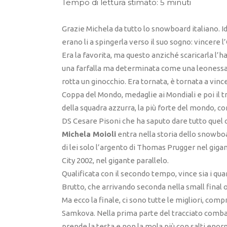
Tempo di lettura stimato: 5 minuti
Grazie Michela da tutto lo snowboard italiano. Id
erano li a spingerla verso il suo sogno: vincere
Era la favorita, ma questo anziché scaricarla l’
una farfalla ma determinata come una leonessa. Q
rotta un ginocchio. Era tornata, è tornata a vinc
Coppa del Mondo, medaglie ai Mondiali e poi il t
della squadra azzurra, la più forte del mondo, co
DS Cesare Pisoni che ha saputo dare tutto quel c
Michela Moioli
entra nella storia dello snowbo
di lei solo l’argento di Thomas Prugger nel gigan
City 2002, nel gigante parallelo.
Qualificata con il secondo tempo, vince sia i qua
Brutto, che arrivando seconda nella small final
Ma ecco la finale, ci sono tutte le migliori, com
Samkova. Nella prima parte del tracciato comba
prende la testa e non la mola più con salti enor