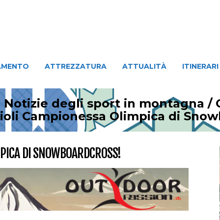
ATTREZZATURA
ATTUALITÀ
ITINERARI
PERSO
AMENTO
ATTREZZATURA
ATTUALITÀ
ITINERARI
 Notizie degli sport in montagna
/
ioli Campionessa Olimpica di Snow
MPICA DI SNOWBOARDCROSS!