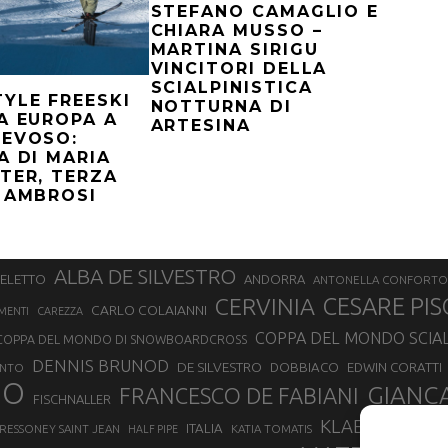
STEFANO CAMAGLIO E
CHIARA MUSSO –
MARTINA SIRIGU
VINCITORI DELLA
SCIALPINISTICA
YLE FREESKI
NOTTURNA DI
A EUROPA A
ARTESINA
NEVOSO:
A DI MARIA
TER, TERZA
 AMBROSI
ALBA DE SILVESTRO
SELETTO
ANDORRA
ANTONELLA CONFORTO
CERVINIA
CESARE PIS
CARLO COLAIANNI
MENTI
CAREZZA
COPPA DEL MONDO SCIA
COPPA DEL MONDO DI SNOWBOARDCROSS
DENNIS BRUNOD
DE SILVESTRO
DOBBIACO
EDWIN CORATTI
ENTO
NO
GIANC
FRANCESCO DE FABIANI
FISCHNALLER
KLAEBO
LAETIT
ITALIA
RESSONEY SAINT JEAN
KATIA TOMATIS
HALF PIPE