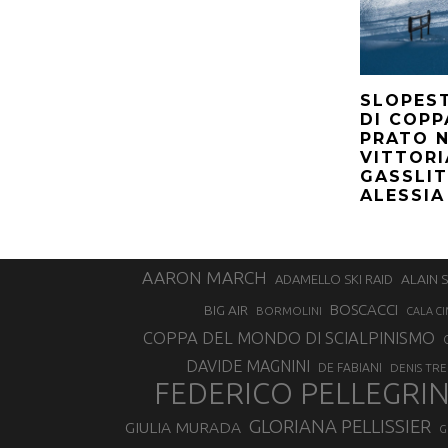
SLOPEST
DI COPP
PRATO 
VITTORI
GASSLIT
ALESSIA
AARON MARCH
ALAIN 
ADAMELLO SKI RAID
BOSCACCI
BIG AIR
BORMOLINI
CALA CI
COPPA DEL MONDO DI SCIALPINISMO
DAVIDE MAGNINI
DE FABIANI
DENIS TR
FEDERICO PELLEGRI
GLORIANA PELLISSIER
GIULIA MURADA
G