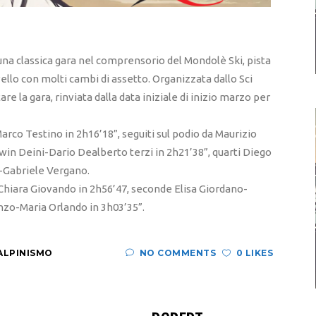
na classica gara nel comprensorio del Mondolè Ski, pista
vello con molti cambi di assetto. Organizzata dallo Sci
e la gara, rinviata dalla data iniziale di inizio marzo per
Marco Testino in 2h16’18”, seguiti sul podio da Maurizio
in Deini-Dario Dealberto terzi in 2h21’38”, quarti Diego
o-Gabriele Vergano.
 Chiara Giovando in 2h56’47, seconde Elisa Giordano-
nzo-Maria Orlando in 3h03’35”.
ALPINISMO
NO COMMENTS
0 LIKES