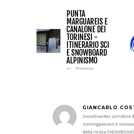
PUNTA
MARGUAREIS E
CANALONE DEI
TORINESI -
ITINERARIO SCI
E SNOWBOARD
ALPINISMO
Previous
GIANCARLO COS
Snowboarder, corridore di
runningpassion.it snowpas
della rivista SNOWBOARD