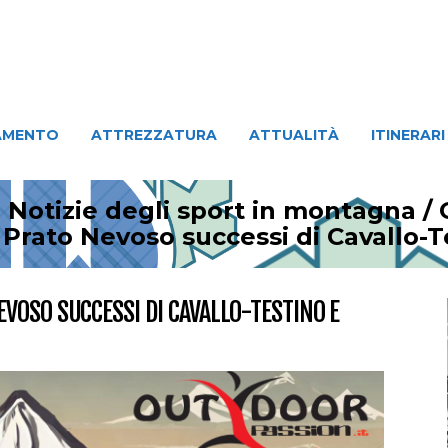
ATTREZZATURA
ATTUALITÀ
ITINERARI
PERSO
AMENTO
ATTREZZATURA
ATTUALITÀ
ITINERARI
 Notizie degli sport in montagna
/
Prato Nevoso successi di Cavallo-
VOSO SUCCESSI DI CAVALLO-TESTINO E