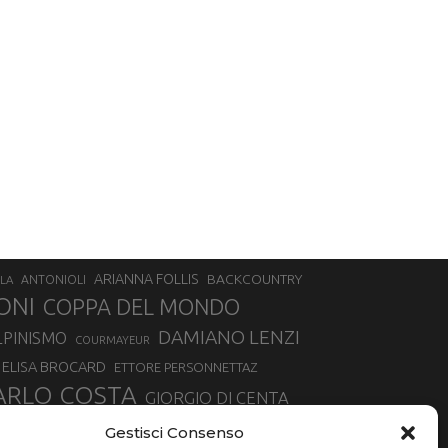
ARIANNA FOLLIS
BACKCOUNTRY
LA
ANTONIOLI
ONI
COPPA DEL MONDO
DAMIANO LENZI
LPINISMO
COURMAYEUR
ELISA BROCARD
ETTORE PERSONNETTAZ
ARLO COSTA
GIORGIO DI CENTA
IA ROUX
MADONNA DI CAMPIGLIO
LUCA MATTEOTTI
Gestisci Consenso