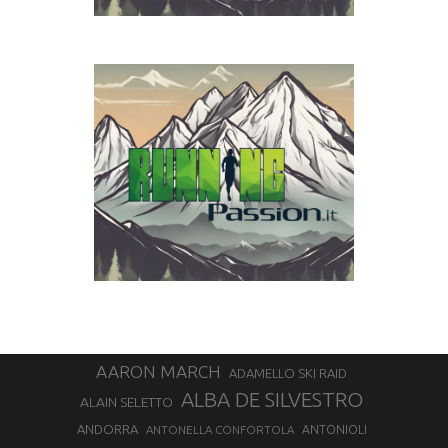
AARON MARCH
ADAMELLO SKI RAID
ALBA DE SILVESTRO
ALAIN SELETTO
ANDORRA
ANTONELLA CONFORTOLA
ANTONIOLI