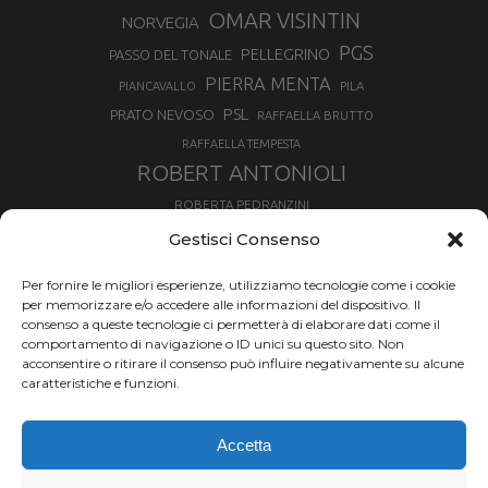
OMAR VISINTIN
NORVEGIA
PGS
PELLEGRINO
PASSO DEL TONALE
PIERRA MENTA
PIANCAVALLO
PILA
PSL
PRATO NEVOSO
RAFFAELLA BRUTTO
RAFFAELLA TEMPESTA
ROBERT ANTONIOLI
ROBERTA PEDRANZINI
ROLAND FISCHNALLER
Gestisci Consenso
RUKA
SCIALPINISMO
SBX
SILVIA BERTAGNA
Per fornire le migliori esperienze, utilizziamo tecnologie come i cookie
SKIALPDEIPARCHI
SKICROSS
SIMONE DEROMEDIS
per memorizzare e/o accedere alle informazioni del dispositivo. Il
consenso a queste tecnologie ci permetterà di elaborare dati come il
SLOPESTYLE
SNOWBOARD
comportamento di navigazione o ID unici su questo sito. Non
SNOWBOARDCROSS
SPRINT
acconsentire o ritirare il consenso può influire negativamente su alcune
TOUR DE SKI
caratteristiche e funzioni.
THERESE JOHAUG
TROFEO MEZZALAMA
TRANSCAVALLO
Accetta
VAL DI FIEMME
VALGRISENCHE
VALANGA
VALMALENCO
VAL MARTELLO
VALTOURNENCHE