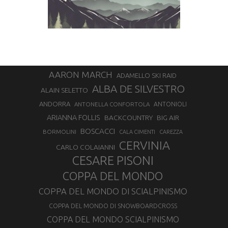
AARON MARCH
ADAMELLO SKI RAID
ALBA DE SILVESTRO
ALAIN SELETTO
ANDORRA
ANTONELLA CONFORTOLA
ANTONIOLI
ARIANNA FOLLIS
BACKCOUNTRY
BIG AIR
BOSCACCI
BORMOLINI
CALA CIMENTI
CAREZZA
CERVINIA
CARLO COLAIANNI
CESARE PISONI
COPPA DEL MONDO
COPPA DEL MONDO DI SCIALPINISMO
COPPA DEL MONDO DI SNOWBOARDCROSS
COPPA DEL MONDO SCIALPINISMO