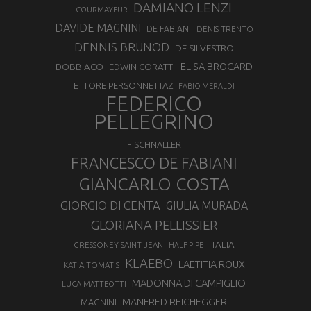
DAMIANO LENZI
COURMAYEUR
DAVIDE MAGNINI
DE FABIANI
DENIS TRENTO
DENNIS BRUNOD
DE SILVESTRO
ELISA BROCARD
DOBBIACO
EDWIN CORATTI
ETTORE PERSONNETTAZ
FABIO MERALDI
FEDERICO
PELLEGRINO
FISCHNALLER
FRANCESCO DE FABIANI
GIANCARLO COSTA
GIORGIO DI CENTA
GIULIA MURADA
GLORIANA PELLISSIER
ITALIA
GRESSONEY SAINT JEAN
HALF PIPE
KLAEBO
LAETITIA ROUX
KATIA TOMATIS
MADONNA DI CAMPIGLIO
LUCA MATTEOTTI
MANFRED REICHEGGER
MAGNINI