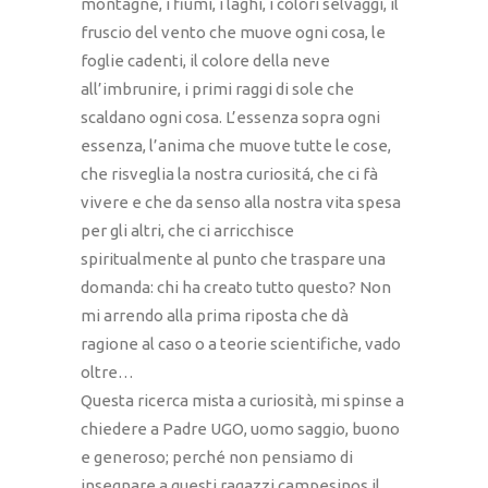
montagne, i fiumi, i laghi, i colori selvaggi, il
fruscio del vento che muove ogni cosa, le
foglie cadenti, il colore della neve
all’imbrunire, i primi raggi di sole che
scaldano ogni cosa. L’essenza sopra ogni
essenza, l’anima che muove tutte le cose,
che risveglia la nostra curiositá, che ci fà
vivere e che da senso alla nostra vita spesa
per gli altri, che ci arricchisce
spiritualmente al punto che traspare una
domanda: chi ha creato tutto questo? Non
mi arrendo alla prima riposta che dà
ragione al caso o a teorie scientifiche, vado
oltre…
Questa ricerca mista a curiosità, mi spinse a
chiedere a Padre UGO, uomo saggio, buono
e generoso; perché non pensiamo di
insegnare a questi ragazzi campesinos il