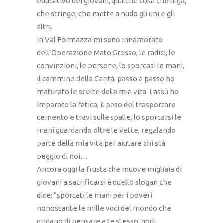
educativo dei giovani, qualche cosa che lega,
che stringe, che mette a nudo gli uni e gli
altri.
In Val Formazza mi sono innamorato
dell’Operazione Mato Grosso, le radici, le
convinzioni, le persone, lo sporcasi le mani,
il cammino della Caritá, passo a passo ho
maturato le scelte della mia vita. Lassú ho
imparato la fatica, il peso del trasportare
cemento e travi sulle spalle, lo sporcarsi le
mani guardando oltre le vette, regalando
parte della mia vita per aiutare chi stà
peggio di noi…
Ancora oggi la frusta che muove migliaia di
giovani a sacrificarsi è quello slogan che
dice: “sporcati le mani per i poveri
nonostante le mille voci del mondo che
gridano di pensare a te stesso: godi,