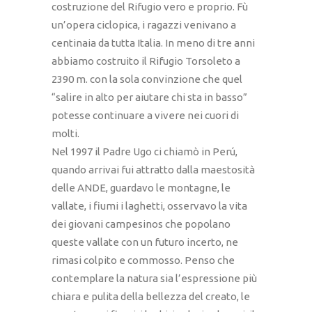
costruzione del Rifugio vero e proprio. Fù
un’opera ciclopica, i ragazzi venivano a
centinaia da tutta Italia. In meno di tre anni
abbiamo costruito il Rifugio Torsoleto a
2390 m. con la sola convinzione che quel
“salire in alto per aiutare chi sta in basso”
potesse continuare a vivere nei cuori di
molti.
Nel 1997 il Padre Ugo ci chiamò in Perú,
quando arrivai fui attratto dalla maestosità
delle ANDE, guardavo le montagne, le
vallate, i fiumi i laghetti, osservavo la vita
dei giovani campesinos che popolano
queste vallate con un futuro incerto, ne
rimasi colpito e commosso. Penso che
contemplare la natura sia l’espressione più
chiara e pulita della bellezza del creato, le