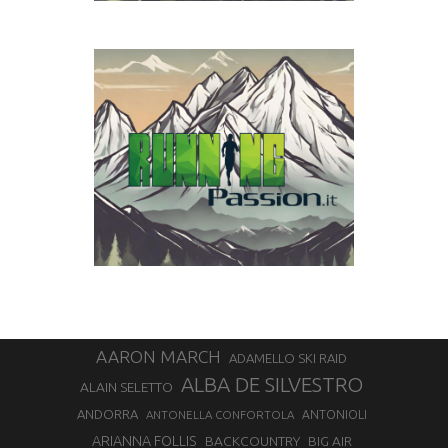
AARON MARCH
ADAMELLO SKI RAID
ALBA DE SILVESTRO
ALAIN SELETTO
ANDORRA
ANTONELLA CONFORTOLA
ANTONIOLI
ARIANNA FOLLIS
BACKCOUNTRY
BIG AIR