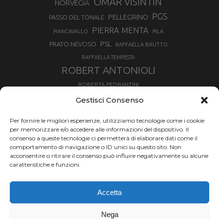
OMAR VISINTIN
NORVEGIA
PGS
PELLEGRINO
PASSO DEL TONALE
PIERRA MENTA
PIANCAVALLO
PILA
PSL
PRATO NEVOSO
RAFFAELLA BRUTTO
RAFFAELLA TEMPESTA
ROBERT ANTONIOLI
ROBERTA PEDRANZINI
ROLAND FISCHNALLER
Gestisci Consenso
RUKA
SCIALPINISMO
SBX
SILVIA BERTAGNA
Per fornire le migliori esperienze, utilizziamo tecnologie come i cookie
SKIALPDEIPARCHI
SKICROSS
SIMONE DEROMEDIS
per memorizzare e/o accedere alle informazioni del dispositivo. Il
consenso a queste tecnologie ci permetterà di elaborare dati come il
SLOPESTYLE
SNOWBOARD
comportamento di navigazione o ID unici su questo sito. Non
SNOWBOARDCROSS
SPRINT
acconsentire o ritirare il consenso può influire negativamente su alcune
TOUR DE SKI
caratteristiche e funzioni.
THERESE JOHAUG
TROFEO MEZZALAMA
TRANSCAVALLO
Accetta
VAL DI FIEMME
VALGRISENCHE
VALANGA
VALMALENCO
VAL MARTELLO
VALTOURNENCHE
Nega