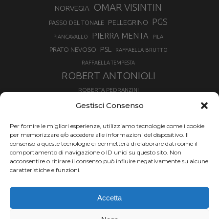
OMAR VISINTIN
NORVEGIA
PGS
PELLEGRINO
PASSO DEL TONALE
PIERRA MENTA
PIANCAVALLO
PILA
PSL
PRATO NEVOSO
RAFFAELLA BRUTTO
RAFFAELLA TEMPESTA
ROBERT ANTONIOLI
ROBERTA PEDRANZINI
ROLAND FISCHNALLER
Gestisci Consenso
RUKA
SCIALPINISMO
SBX
SILVIA BERTAGNA
Per fornire le migliori esperienze, utilizziamo tecnologie come i cookie
SKIALPDEIPARCHI
SKICROSS
SIMONE DEROMEDIS
per memorizzare e/o accedere alle informazioni del dispositivo. Il
consenso a queste tecnologie ci permetterà di elaborare dati come il
SLOPESTYLE
SNOWBOARD
comportamento di navigazione o ID unici su questo sito. Non
SNOWBOARDCROSS
SPRINT
acconsentire o ritirare il consenso può influire negativamente su alcune
TOUR DE SKI
caratteristiche e funzioni.
THERESE JOHAUG
TROFEO MEZZALAMA
TRANSCAVALLO
Accetta
VAL DI FIEMME
VALGRISENCHE
VALANGA
VALMALENCO
VAL MARTELLO
VALTOURNENCHE