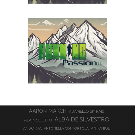
AARON MARCH
ADAMELLO SKI RAID
ALBA DE SILVESTRO
ALAIN SELETTO
ANDORRA
ANTONELLA CONFORTOLA
ANTONIOLI