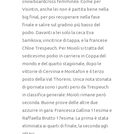
snowboardcross femminile. Come per
Visintin, anche lei non è partita bene nella
big final, per poi recuperare nella fase
finale e salire sul gradino più basso del
podio. Davanti a lei solo la ceca Eva
Samkova, vincitrice di tappa, e la francese
Chloe Trespeuch. Per Moioli si tratta del
sedicesimo podio in carriera in Coppa del
mondo e del quarto stagionale, dopo le
vittorie di Cervinia e Montafon e il terzo
posto della Val Thorens. Unica nota stonata
di giornata sono i punti persi da Trespeuch
in classifica generale: Moioli rimane però
seconda. Buone prove delle altre due
azzurre in gara: Francesca Gallina 11esima e
Raffaella Brutto 17esima. La prima è stata
eliminata ai quarti di finale, la seconda agli
ottavi.