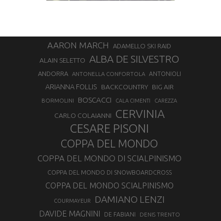
AARON MARCH
ADAMELLO SKI RAID
ALBA DE SILVESTRO
ALAIN SELETTO
ANDORRA
ANTONELLA CONFORTOLA
ANTONIOLI
ARIANNA FOLLIS
BACKCOUNTRY
BIG AIR
BOSCACCI
BORMOLINI
CALA CIMENTI
CAREZZA
CERVINIA
CARLO COLAIANNI
CESARE PISONI
COPPA DEL MONDO
COPPA DEL MONDO DI SCIALPINISMO
COPPA DEL MONDO DI SNOWBOARDCROSS
COPPA DEL MONDO SCIALPINISMO
DAMIANO LENZI
COURMAYEUR
DAVIDE MAGNINI
DE FABIANI
DENIS TRENTO