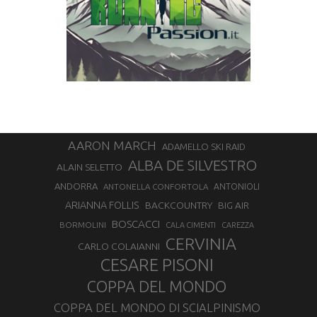
AARON MARCH
ADAMELLO SKI RAID
ALBA DE SILVESTRO
ALAIN SELETTO
ANDORRA
ANTONELLA CONFORTOLA
ANTONIOLI
ARIANNA FOLLIS
BACKCOUNTRY
BIG AIR
BOSCACCI
BORMOLINI
CALA CIMENTI
CAREZZA
CERVINIA
CARLO COLAIANNI
CESARE PISONI
COPPA DEL MONDO
COPPA DEL MONDO DI SCIALPINISMO