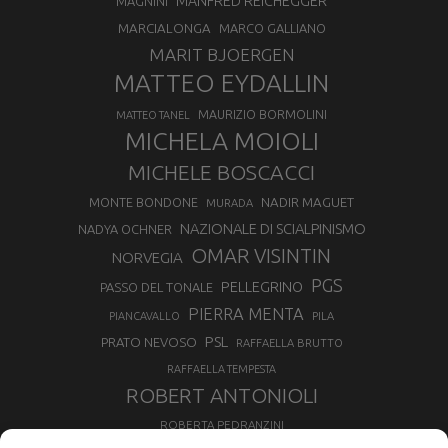
MANFRED REICHEGGER
MAGNINI
MARCIALONGA
MARCO GALLIANO
MARIT BJOERGEN
MATTEO EYDALLIN
MAURIZIO BORMOLINI
MATTEO TANEL
MICHELA MOIOLI
MICHELE BOSCACCI
MONTE BONDONE
NADIR MAGUET
MURADA
NAZIONALE DI SCIALPINISMO
NADYA OCHNER
OMAR VISINTIN
NORVEGIA
PGS
PELLEGRINO
PASSO DEL TONALE
PIERRA MENTA
PIANCAVALLO
PILA
PSL
PRATO NEVOSO
RAFFAELLA BRUTTO
RAFFAELLA TEMPESTA
ROBERT ANTONIOLI
ROBERTA PEDRANZINI