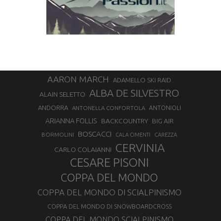
AARON MARCH
ADAMELLO SKI RAID
ALBA DE SILVESTRO
ALAIN SELETTO
ANDORRA
ANTONELLA CONFORTOLA
ANTONIOLI
ARIANNA FOLLIS
BACKCOUNTRY
BIG AIR
BOSCACCI
BORMOLINI
CALA CIMENTI
CAREZZA
CERVINIA
CARLO COLAIANNI
CESARE PISONI
COPPA DEL MONDO
COPPA DEL MONDO DI SCIALPINISMO
COPPA DEL MONDO DI SNOWBOARDCROSS
COPPA DEL MONDO SCIALPINISMO