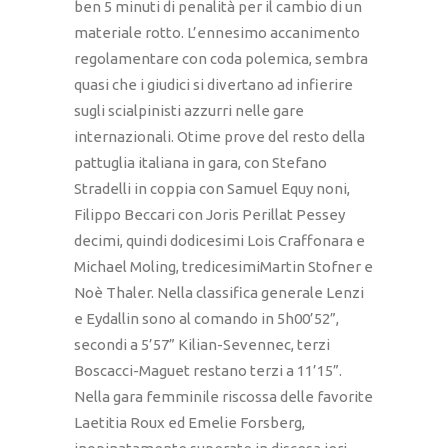
ben 5 minuti di penalità per il cambio di un
materiale rotto. L’ennesimo accanimento
regolamentare con coda polemica, sembra
quasi che i giudici si divertano ad infierire
sugli scialpinisti azzurri nelle gare
internazionali. Otime prove del resto della
pattuglia italiana in gara, con Stefano
Stradelli in coppia con Samuel Equy noni,
Filippo Beccari con Joris Perillat Pessey
decimi, quindi dodicesimi Lois Craffonara e
Michael Moling, tredicesimiMartin Stofner e
Noè Thaler. Nella classifica generale Lenzi
e Eydallin sono al comando in 5h00’52”,
secondi a 5’57” Kilian-Sevennec, terzi
Boscacci-Maguet restano terzi a 11’15”.
Nella gara femminile riscossa delle favorite
Laetitia Roux ed Emelie Forsberg,