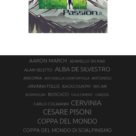
AARON MARCH
ADAMELLO SKI RAID
ALBA DE SILVESTRO
ALAIN SELETTO
ANDORRA
ANTONELLA CONFORTOLA
ANTONIOLI
ARIANNA FOLLIS
BACKCOUNTRY
BIG AIR
BOSCACCI
BORMOLINI
CALA CIMENTI
CAREZZA
CERVINIA
CARLO COLAIANNI
CESARE PISONI
COPPA DEL MONDO
COPPA DEL MONDO DI SCIALPINISMO