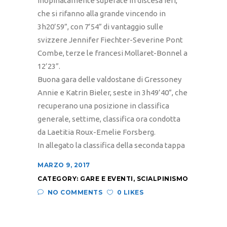
inopinatamente superate in discesa ieri,
che si rifanno alla grande vincendo in
3h20’59”, con 7’54” di vantaggio sulle
svizzere Jennifer Fiechter-Severine Pont
Combe, terze le francesi Mollaret-Bonnel a
12’23”.
Buona gara delle valdostane di Gressoney
Annie e Katrin Bieler, seste in 3h49’40”, che
recuperano una posizione in classifica
generale, settime, classifica ora condotta
da Laetitia Roux-Emelie Forsberg.
In allegato la classifica della seconda tappa
MARZO 9, 2017
CATEGORY:
GARE E EVENTI
,
SCIALPINISMO
NO COMMENTS
0 LIKES