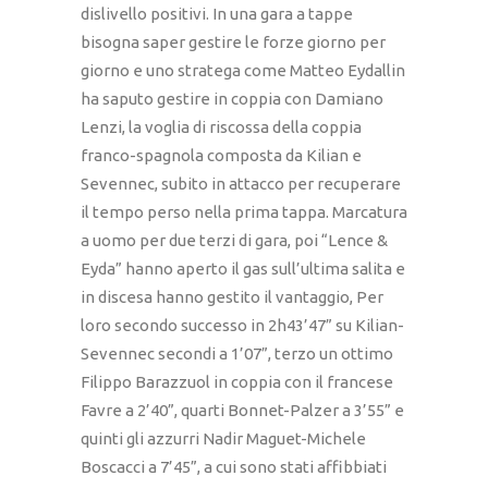
dislivello positivi. In una gara a tappe
bisogna saper gestire le forze giorno per
giorno e uno stratega come Matteo Eydallin
ha saputo gestire in coppia con Damiano
Lenzi, la voglia di riscossa della coppia
franco-spagnola composta da Kilian e
Sevennec, subito in attacco per recuperare
il tempo perso nella prima tappa. Marcatura
a uomo per due terzi di gara, poi “Lence &
Eyda” hanno aperto il gas sull’ultima salita e
in discesa hanno gestito il vantaggio, Per
loro secondo successo in 2h43’47” su Kilian-
Sevennec secondi a 1’07”, terzo un ottimo
Filippo Barazzuol in coppia con il francese
Favre a 2’40”, quarti Bonnet-Palzer a 3’55” e
quinti gli azzurri Nadir Maguet-Michele
Boscacci a 7’45”, a cui sono stati affibbiati