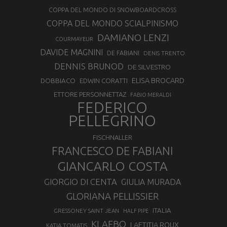
COPPA DEL MONDO DI SNOWBOARDCROSS
COPPA DEL MONDO SCIALPINISMO
DAMIANO LENZI
COURMAYEUR
DAVIDE MAGNINI
DE FABIANI
DENIS TRENTO
DENNIS BRUNOD
DE SILVESTRO
ELISA BROCARD
DOBBIACO
EDWIN CORATTI
ETTORE PERSONNETTAZ
FABIO MERALDI
FEDERICO
PELLEGRINO
FISCHNALLER
FRANCESCO DE FABIANI
GIANCARLO COSTA
GIORGIO DI CENTA
GIULIA MURADA
GLORIANA PELLISSIER
ITALIA
GRESSONEY SAINT JEAN
HALF PIPE
KLAEBO
LAETITIA ROUX
KATIA TOMATIS