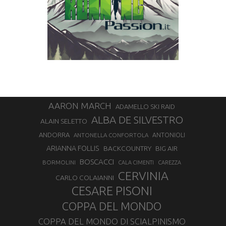
AARON MARCH
ADAMELLO SKI RAID
ALBA DE SILVESTRO
ALAIN SELETTO
ANDORRA
ANTONELLA CONFORTOLA
ANTONIOLI
ARIANNA FOLLIS
BACKCOUNTRY
BIG AIR
BOSCACCI
BORMOLINI
CALA CIMENTI
CAREZZA
CERVINIA
CARLO COLAIANNI
CESARE PISONI
COPPA DEL MONDO
COPPA DEL MONDO DI SCIALPINISMO