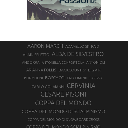
AARON MARCH
ADAMELLO SKI RAID
ALBA DE SILVESTRO
ALAIN SELETTO
ANDORRA
ANTONELLA CONFORTOLA
ANTONIOLI
ARIANNA FOLLIS
BACKCOUNTRY
BIG AIR
BOSCACCI
BORMOLINI
CALA CIMENTI
CAREZZA
CERVINIA
CARLO COLAIANNI
CESARE PISONI
COPPA DEL MONDO
COPPA DEL MONDO DI SCIALPINISMO
COPPA DEL MONDO DI SNOWBOARDCROSS
COPPA DEL MONDO SCIALPINISMO