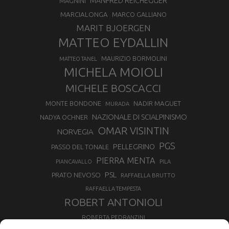
MANFRED REICHEGGER
MAGNINI
MARCIALONGA
MARCO GALLIANO
MARIT BJOERGEN
MATTEO EYDALLIN
MAURIZIO BORMOLINI
MATTEO TANEL
MICHELA MOIOLI
MICHELE BOSCACCI
MONTE BONDONE
NADIR MAGUET
MURADA
NAZIONALE DI SCIALPINISMO
NADYA OCHNER
OMAR VISINTIN
NORVEGIA
PGS
PELLEGRINO
PASSO DEL TONALE
PIERRA MENTA
PIANCAVALLO
PILA
PSL
PRATO NEVOSO
RAFFAELLA BRUTTO
RAFFAELLA TEMPESTA
ROBERT ANTONIOLI
ROBERTA PEDRANZINI