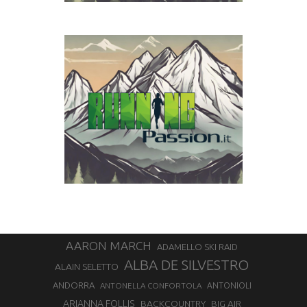
AARON MARCH
ADAMELLO SKI RAID
ALBA DE SILVESTRO
ALAIN SELETTO
ANDORRA
ANTONELLA CONFORTOLA
ANTONIOLI
ARIANNA FOLLIS
BACKCOUNTRY
BIG AIR