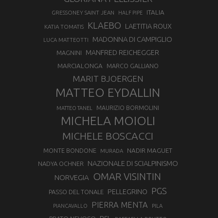
ITALIA
GRESSONEY SAINT JEAN
HALF PIPE
KLAEBO
LAETITIA ROUX
KATIA TOMATIS
MADONNA DI CAMPIGLIO
LUCA MATTEOTTI
MANFRED REICHEGGER
MAGNINI
MARCIALONGA
MARCO GALLIANO
MARIT BJOERGEN
MATTEO EYDALLIN
MAURIZIO BORMOLINI
MATTEO TANEL
MICHELA MOIOLI
MICHELE BOSCACCI
MONTE BONDONE
NADIR MAGUET
MURADA
NAZIONALE DI SCIALPINISMO
NADYA OCHNER
OMAR VISINTIN
NORVEGIA
PGS
PELLEGRINO
PASSO DEL TONALE
PIERRA MENTA
PIANCAVALLO
PILA