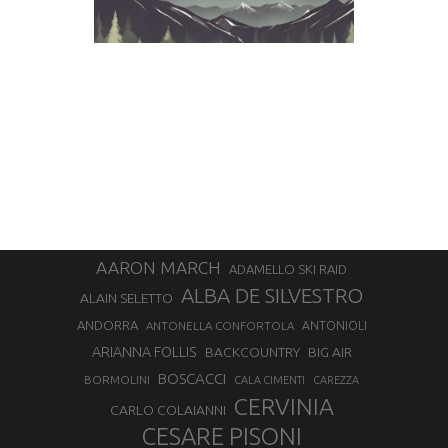
AARON MARCH
ADAMELLO SKI RAID
ALBA DE SILVESTRO
ALAIN SELETTO
ANDORRA
ANTONELLA CONFORTOLA
ANTONIOLI
ARIANNA FOLLIS
BACKCOUNTRY
BIG AIR
BOSCACCI
BORMOLINI
CALA CIMENTI
CAREZZA
CERVINIA
CARLO COLAIANNI
CESARE PISONI