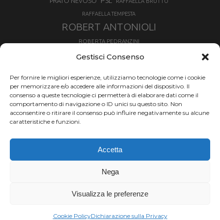
PSL
PRATO NEVOSO
RAFFAELLA BRUTTO
RAFFAELLA TEMPESTA
ROBERT ANTONIOLI
ROBERTA PEDRANZINI
ROLAND FISCHNALLER
Gestisci Consenso
RUKA
SCIALPINISMO
SBX
SILVIA BERTAGNA
Per fornire le migliori esperienze, utilizziamo tecnologie come i cookie
SKIALPDEIPARCHI
SKICROSS
SIMONE DEROMEDIS
per memorizzare e/o accedere alle informazioni del dispositivo. Il
consenso a queste tecnologie ci permetterà di elaborare dati come il
SLOPESTYLE
SNOWBOARD
comportamento di navigazione o ID unici su questo sito. Non
SNOWBOARDCROSS
SPRINT
acconsentire o ritirare il consenso può influire negativamente su alcune
TOUR DE SKI
caratteristiche e funzioni.
THERESE JOHAUG
TROFEO MEZZALAMA
TRANSCAVALLO
Accetta
VAL DI FIEMME
VALGRISENCHE
VALANGA
VALMALENCO
VAL MARTELLO
VALTOURNENCHE
Nega
VERTICAL
Visualizza le preferenze
Chi siamo |
Termini d'uso |
Privacy |
Cookie
Copyright ©2024 Outdoor Passion di Costa
Cookie Policy
Dichiarazione sulla Privacy