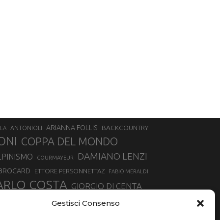
ARIANNA FOLLIS
BACKCOUNTRY
LA
ANTONIOLI
ONI
COPPA DEL MONDO
DAMIANO LENZI
LPINISMO
COURMAYEUR
 BROCARD
ETTORE PERSONNETTAZ
FABIO MERALDI
ARLO COSTA
GIORGIO DI CENTA
IA ROUX
MADONNA DI CAMPIGLIO
LUCA MATTEOTTI
Gestisci Consenso
ALLIN
MAURIZIO BORMOLINI
MATTEO TANEL