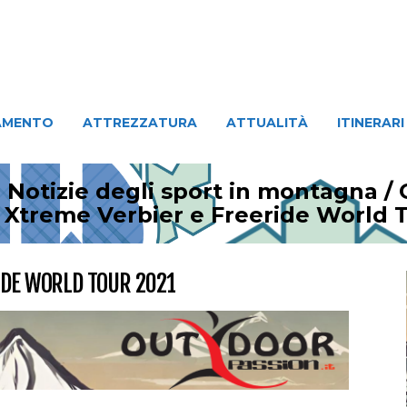
ATTREZZATURA
ATTUALITÀ
ITINERARI
PERSO
AMENTO
ATTREZZATURA
ATTUALITÀ
ITINERARI
 Notizie degli sport in montagna
/
i Xtreme Verbier e Freeride World 
IDE WORLD TOUR 2021