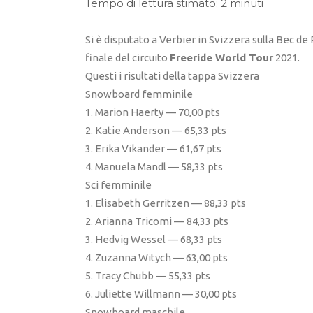
Tempo di lettura stimato: 2 minuti
Si è disputato a Verbier in Svizzera sulla Bec de
finale del circuito
Freeride World Tour
2021.
Questi i risultati della tappa Svizzera
Snowboard femminile
1. Marion Haerty — 70,00 pts
2. Katie Anderson — 65,33 pts
3. Erika Vikander — 61,67 pts
4. Manuela Mandl — 58,33 pts
Sci femminile
1. Elisabeth Gerritzen — 88,33 pts
2. Arianna Tricomi — 84,33 pts
3. Hedvig Wessel — 68,33 pts
4. Zuzanna Witych — 63,00 pts
5. Tracy Chubb — 55,33 pts
6. Juliette Willmann — 30,00 pts
Snowboard maschile