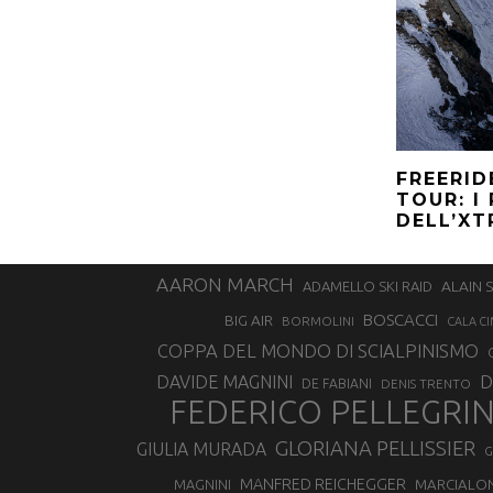
FREERI
TOUR: I
DELL’XT
AARON MARCH
ALAIN 
ADAMELLO SKI RAID
BOSCACCI
BIG AIR
BORMOLINI
CALA CI
COPPA DEL MONDO DI SCIALPINISMO
D
DAVIDE MAGNINI
DE FABIANI
DENIS TRENTO
FEDERICO PELLEGRI
GLORIANA PELLISSIER
GIULIA MURADA
G
MANFRED REICHEGGER
MAGNINI
MARCIALO