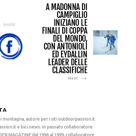
A MADONNA DI
CAMPIGLIO
INIZIANO LE
SHARE
FINALI DI COPPA
DEL MONDO,
CON ANTONIOLI
ED EYDALLIN
LEADER DELLE
CLASSIFICHE
Next
TA
 montagna, autore per i siti outdoorpassion.it
sion.it e bici.news. In passato collaboratore
ER MAGAZINE dal 1996 al 1999, collaboratore