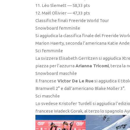
11. Léo Slemett — 58,33 pts
12. Maël Ollivier — 47,33 pts
Classifiche finali Freeride World Tour
Snowboard femminile
Si aggiudica la classifica finale del Freeride W
Marion Haerty, seconda l’americana Katie Ander
Sci femminile
La svizzera Elisabeth Gerritzen si aggiudica Xt
piazza per l’azzurra
Arianna Tricomi
, terza la
Snowboard maschile
Il francese
Victor De Le Rue
si aggiudica il tit
Bramwell 2° e dall’americano Blake Moller 3°.
Sci maschile
Lo svedese Kristofer Turdell si aggiudica l’edizi
francese Wadeck Gorak, al terzo lo spagnolo A