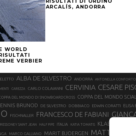
RISULTATI DI ORDINO
ARCALÍS, ANDORRA
DE WORLD
 RISULTATI
REME VERBIER
ALBA DE SILVESTRO
SELETTO
ANDORRA
ANTONELLA CONFORTO
CERVINIA
CESARE PIS
CARLO COLAIANNI
MENTI
CAREZZA
COPPA DEL MONDO SCIA
COPPA DEL MONDO DI SNOWBOARDCROSS
ENNIS BRUNOD
ELISA
DE SILVESTRO
DOBBIACO
EDWIN CORATTI
NO
GIANC
FRANCESCO DE FABIANI
FISCHNALLER
KLAEBO
LAETIT
ITALIA
RESSONEY SAINT JEAN
KATIA TOMATIS
HALF PIPE
MATTEO EYD
MARIT BJOERGEN
NGA
MARCO GALLIANO