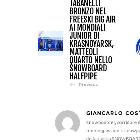
TABANELLI
BRONZO NEL
FREESKI BIG AIR
AI MONDIALI
JUNIOR DI
KRASNOYARSK,
MATTEOLI
QUARTO NELLO
SNOWBOARD
HALFPIPE
Previous
GIANCARLO COS
Snowboarder, corridore di
runningpassion.it snowpas
della rivista SNOWBOARD