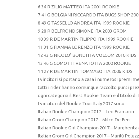
6 34 R ZILIO MATTEO ITA 2001 ROOKIE
7 41 G BOLGIANI RICCARDO ITA BUGS SHOP 20
8 49 G TASSELLO ANDREA ITA 1999 ROOKIE
9 28 R BELFROND SIMONE ITA 2003 GROM
10 39 R DE MARTIN FILIPPO ITA 1999 ROOKIE
11 31 G FIAMMA LORENZO ITA 1999 ROOKIE
12 43 G NICOLO’ BONDI ITA VOLCOM 2010 KIDS
13 46 G COMOTTI RENATO ITA 2000 ROOKIE
14 27 R DE MARTIN TOMMASO ITA 2006 KIDS
I vincitori si portano a casa i numerosi premi me
tutti i rider hanno comunque raccolto punti prezio
ogni categoria il Best Rookie Team e il titolo d
I vincitori del Rookie Tour Italy 2017 sono:
Italian Rookie Champion 2017 – Leo Framarin
Italian Grom Champion 2017 – Milco De Feo
Italian Rookie Girl Champion 2017 – Margherit
Italian Grom Girl Champion 2017 – Marilù Poluzz