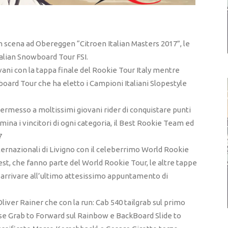
 scena ad Obereggen “Citroen Italian Masters 2017”, le
Italian Snowboard Tour FSI.
ovani con la tappa finale del Rookie Tour Italy mentre
board Tour che ha eletto i Campioni Italiani Slopestyle
 permesso a moltissimi giovani rider di conquistare punti
omina i vincitori di ogni categoria, il Best Rookie Team ed
7
ternazionali di Livigno con il celeberrimo World Rookie
t, che fanno parte del World Rookie Tour, le altre tappe
d arrivare all’ultimo attesissimo appuntamento di
Oliver Rainer che con la run: Cab 540 tailgrab sul primo
ose Grab to Forward sul Rainbow e BackBoard Slide to