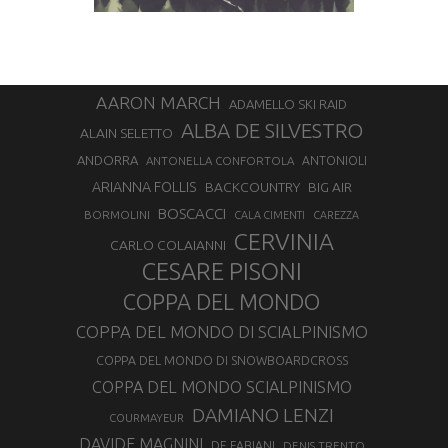
AARON MARCH
ADAMELLO SKI RAID
ALBA DE SILVESTRO
ALAIN SELETTO
ANDORRA
ANTONELLA CONFORTOLA
ANTONIOLI
ARIANNA FOLLIS
BACKCOUNTRY
BIG AIR
BOSCACCI
BORMOLINI
CALA CIMENTI
CAREZZA
CERVINIA
CARLO COLAIANNI
CESARE PISONI
COPPA DEL MONDO
COPPA DEL MONDO DI SCIALPINISMO
COPPA DEL MONDO DI SNOWBOARDCROSS
COPPA DEL MONDO SCIALPINISMO
DAMIANO LENZI
COURMAYEUR
DAVIDE MAGNINI
DE FABIANI
DENIS TRENTO