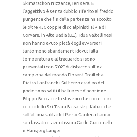
Skimarathon frizzante, ieri sera. E
l’aggettivo è senza dubbio riferito al freddo
pungente che fin dalla partenza ha accolto
le oltre 450 coppie di scialpinisti al via di
Corvara, in Alta Badia (BZ). I due valtellinesi
non hanno avuto pietà degli avversari,
tantomeno sbandamenti dovuti alla
temperatura e al traguardo si sono
presentati con 5’02” di distacco sull’ex
campione del mondo Florent Troillet e
Pietro Lanfranchi. Sul terzo gradino del
podio sono saliti il bellunese d’adozione
Filippo Beccari e lo sloveno che corre con i
colori dello Ski Team Fassa Nejc Kuhar, che
sull’ultima salita del Passo Gardena hanno
surclassato i favoritissimi Guido Giacomelli
e Hansjörg Lunger.