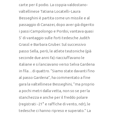
carte per il podio. La coppia valdostano-
valtellinese Tatiana Locatelli-Laura
Besseghini è partita come un missile e al
passaggio di Canazei, dopo aver già digerito
i passi Campolongo e Pordoi, vantava quasi
5’ di vantaggio sulle forti tedesche Judith
Grassl e Barbara Gruber. Sul successivo
passo Sella, però, le atlete teutoniche (già
seconde due anni fa) riacciuffavano le
italiane e si lanciavano verso Selva Gardena
in fila…di quattro. “Siamo state davanti fino
al passo Gardena”, ha commentato a fine
gara la valtellinese Besseghini, “ma proprio
a pochi metri dalla vetta, non so se per la
stanchezza e anche per il freddo polare
(registrati -21° e raffiche di vento, ndr), le
tedesche ci hanno ripreso e superato.” La