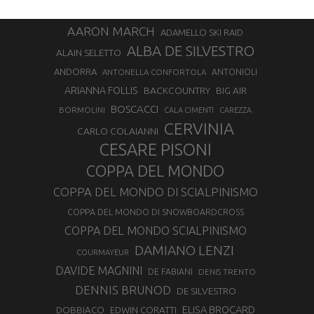
AARON MARCH
ADAMELLO SKI RAID
ALBA DE SILVESTRO
ALAIN SELETTO
ANDORRA
ANTONELLA CONFORTOLA
ANTONIOLI
ARIANNA FOLLIS
BACKCOUNTRY
BIG AIR
BOSCACCI
BORMOLINI
CALA CIMENTI
CAREZZA
CERVINIA
CARLO COLAIANNI
CESARE PISONI
COPPA DEL MONDO
COPPA DEL MONDO DI SCIALPINISMO
COPPA DEL MONDO DI SNOWBOARDCROSS
COPPA DEL MONDO SCIALPINISMO
DAMIANO LENZI
COURMAYEUR
DAVIDE MAGNINI
DE FABIANI
DENIS TRENTO
DENNIS BRUNOD
DE SILVESTRO
ELISA BROCARD
DOBBIACO
EDWIN CORATTI