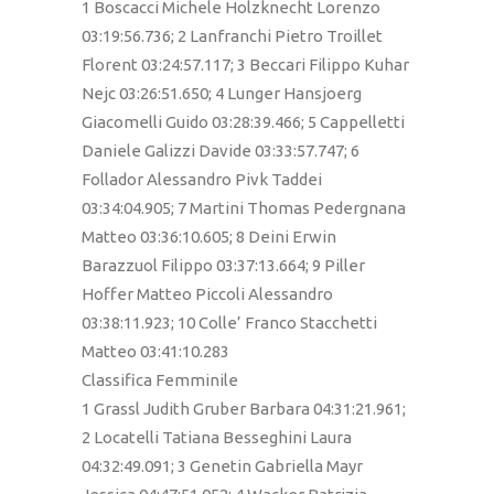
1 Boscacci Michele Holzknecht Lorenzo
03:19:56.736; 2 Lanfranchi Pietro Troillet
Florent 03:24:57.117; 3 Beccari Filippo Kuhar
Nejc 03:26:51.650; 4 Lunger Hansjoerg
Giacomelli Guido 03:28:39.466; 5 Cappelletti
Daniele Galizzi Davide 03:33:57.747; 6
Follador Alessandro Pivk Taddei
03:34:04.905; 7 Martini Thomas Pedergnana
Matteo 03:36:10.605; 8 Deini Erwin
Barazzuol Filippo 03:37:13.664; 9 Piller
Hoffer Matteo Piccoli Alessandro
03:38:11.923; 10 Colle’ Franco Stacchetti
Matteo 03:41:10.283
Classifica Femminile
1 Grassl Judith Gruber Barbara 04:31:21.961;
2 Locatelli Tatiana Besseghini Laura
04:32:49.091; 3 Genetin Gabriella Mayr