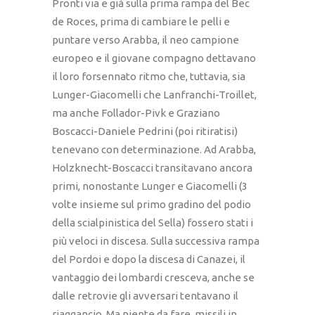
Pronti via e già sulla prima rampa del Bec
de Roces, prima di cambiare le pelli e
puntare verso Arabba, il neo campione
europeo e il giovane compagno dettavano
il loro forsennato ritmo che, tuttavia, sia
Lunger-Giacomelli che Lanfranchi-Troillet,
ma anche Follador-Pivk e Graziano
Boscacci-Daniele Pedrini (poi ritiratisi)
tenevano con determinazione. Ad Arabba,
Holzknecht-Boscacci transitavano ancora
primi, nonostante Lunger e Giacomelli (3
volte insieme sul primo gradino del podio
della scialpinistica del Sella) fossero stati i
più veloci in discesa. Sulla successiva rampa
del Pordoi e dopo la discesa di Canazei, il
vantaggio dei lombardi cresceva, anche se
dalle retrovie gli avversari tentavano il
riaggancio. Ma niente da fare, missili in