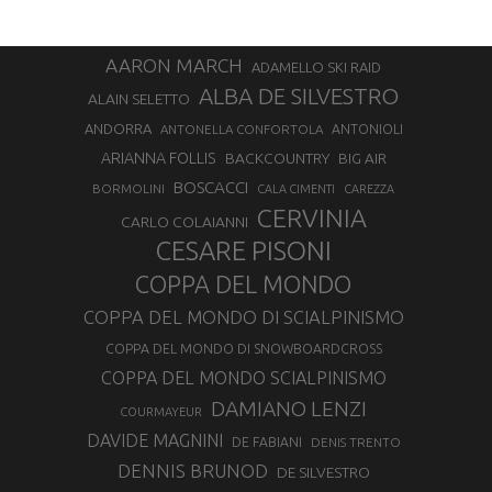
AARON MARCH
ADAMELLO SKI RAID
ALBA DE SILVESTRO
ALAIN SELETTO
ANDORRA
ANTONELLA CONFORTOLA
ANTONIOLI
ARIANNA FOLLIS
BACKCOUNTRY
BIG AIR
BOSCACCI
BORMOLINI
CALA CIMENTI
CAREZZA
CERVINIA
CARLO COLAIANNI
CESARE PISONI
COPPA DEL MONDO
COPPA DEL MONDO DI SCIALPINISMO
COPPA DEL MONDO DI SNOWBOARDCROSS
COPPA DEL MONDO SCIALPINISMO
DAMIANO LENZI
COURMAYEUR
DAVIDE MAGNINI
DE FABIANI
DENIS TRENTO
DENNIS BRUNOD
DE SILVESTRO