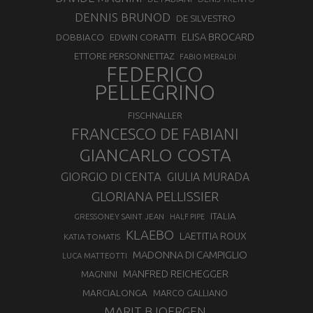
DENNIS BRUNOD
DE SILVESTRO
ELISA BROCARD
DOBBIACO
EDWIN CORATTI
ETTORE PERSONNETTAZ
FABIO MERALDI
FEDERICO
PELLEGRINO
FISCHNALLER
FRANCESCO DE FABIANI
GIANCARLO COSTA
GIORGIO DI CENTA
GIULIA MURADA
GLORIANA PELLISSIER
ITALIA
GRESSONEY SAINT JEAN
HALF PIPE
KLAEBO
LAETITIA ROUX
KATIA TOMATIS
MADONNA DI CAMPIGLIO
LUCA MATTEOTTI
MANFRED REICHEGGER
MAGNINI
MARCIALONGA
MARCO GALLIANO
MARIT BJOERGEN