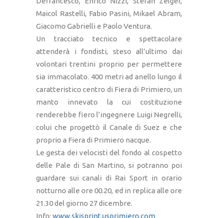
Defrancesco, Enrico Nizzi, Stefan Zelger,
Maicol Rastelli, Fabio Pasini, Mikael Abram,
Giacomo Gabrielli e Paolo Ventura.
Un tracciato tecnico e spettacolare
attenderà i fondisti, steso all’ultimo dai
volontari trentini proprio per permettere
sia immacolato. 400 metri ad anello lungo il
caratteristico centro di Fiera di Primiero, un
manto innevato la cui costituzione
renderebbe fiero l’ingegnere Luigi Negrelli,
colui che progettò il Canale di Suez e che
proprio a Fiera di Primiero nacque.
Le gesta dei velocisti del fondo al cospetto
delle Pale di San Martino, si potranno poi
guardare sui canali di Rai Sport in orario
notturno alle ore 00.20, ed in replica alle ore
21.30 del giorno 27 dicembre.
Info:
www.skisprint.usprimiero.com