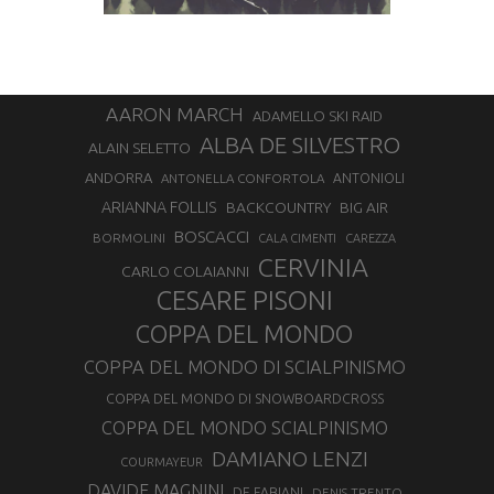
AARON MARCH
ADAMELLO SKI RAID
ALBA DE SILVESTRO
ALAIN SELETTO
ANDORRA
ANTONELLA CONFORTOLA
ANTONIOLI
ARIANNA FOLLIS
BACKCOUNTRY
BIG AIR
BOSCACCI
BORMOLINI
CALA CIMENTI
CAREZZA
CERVINIA
CARLO COLAIANNI
CESARE PISONI
COPPA DEL MONDO
COPPA DEL MONDO DI SCIALPINISMO
COPPA DEL MONDO DI SNOWBOARDCROSS
COPPA DEL MONDO SCIALPINISMO
DAMIANO LENZI
COURMAYEUR
DAVIDE MAGNINI
DE FABIANI
DENIS TRENTO