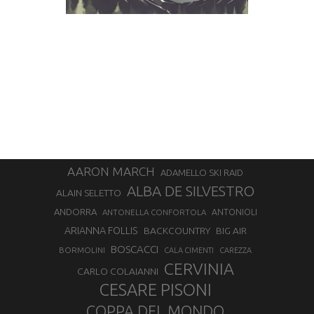
AARON MARCH
ADAMELLO SKI RAID
ALBA DE SILVESTRO
ALAIN SELETTO
ANDORRA
ANTONELLA CONFORTOLA
ANTONIOLI
ARIANNA FOLLIS
BACKCOUNTRY
BIG AIR
BOSCACCI
BORMOLINI
CALA CIMENTI
CAREZZA
CERVINIA
CARLO COLAIANNI
CESARE PISONI
COPPA DEL MONDO