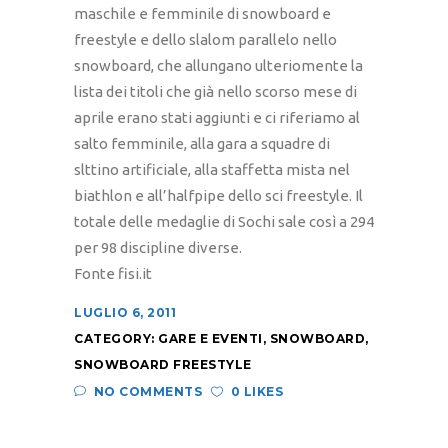
maschile e femminile di snowboard e
freestyle e dello slalom parallelo nello
snowboard, che allungano ulteriomente la
lista dei titoli che già nello scorso mese di
aprile erano stati aggiunti e ci riferiamo al
salto femminile, alla gara a squadre di
slttino artificiale, alla staffetta mista nel
biathlon e all’halfpipe dello sci freestyle. Il
totale delle medaglie di Sochi sale così a 294
per 98 discipline diverse.
Fonte fisi.it
LUGLIO 6, 2011
CATEGORY:
GARE E EVENTI
,
SNOWBOARD
,
SNOWBOARD FREESTYLE
NO COMMENTS
0 LIKES