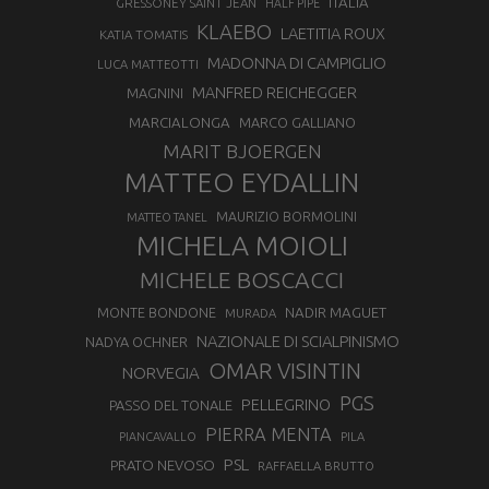
ITALIA
GRESSONEY SAINT JEAN
HALF PIPE
KLAEBO
LAETITIA ROUX
KATIA TOMATIS
MADONNA DI CAMPIGLIO
LUCA MATTEOTTI
MANFRED REICHEGGER
MAGNINI
MARCIALONGA
MARCO GALLIANO
MARIT BJOERGEN
MATTEO EYDALLIN
MAURIZIO BORMOLINI
MATTEO TANEL
MICHELA MOIOLI
MICHELE BOSCACCI
MONTE BONDONE
NADIR MAGUET
MURADA
NAZIONALE DI SCIALPINISMO
NADYA OCHNER
OMAR VISINTIN
NORVEGIA
PGS
PELLEGRINO
PASSO DEL TONALE
PIERRA MENTA
PIANCAVALLO
PILA
PSL
PRATO NEVOSO
RAFFAELLA BRUTTO