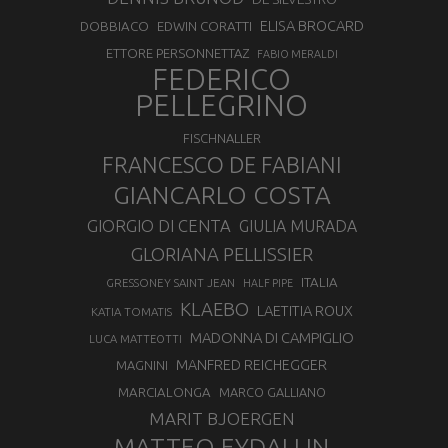
ELISA BROCARD
DOBBIACO
EDWIN CORATTI
ETTORE PERSONNETTAZ
FABIO MERALDI
FEDERICO
PELLEGRINO
FISCHNALLER
FRANCESCO DE FABIANI
GIANCARLO COSTA
GIORGIO DI CENTA
GIULIA MURADA
GLORIANA PELLISSIER
ITALIA
GRESSONEY SAINT JEAN
HALF PIPE
KLAEBO
LAETITIA ROUX
KATIA TOMATIS
MADONNA DI CAMPIGLIO
LUCA MATTEOTTI
MANFRED REICHEGGER
MAGNINI
MARCIALONGA
MARCO GALLIANO
MARIT BJOERGEN
MATTEO EYDALLIN