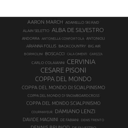
AARON MARCH
ADAMELLO SKI RAID
ALBA DE SILVESTRO
ALAIN SELETTO
ANDORRA
ANTONELLA CONFORTOLA
ANTONIOLI
ARIANNA FOLLIS
BACKCOUNTRY
BIG AIR
BOSCACCI
BORMOLINI
CALA CIMENTI
CAREZZA
CERVINIA
CARLO COLAIANNI
CESARE PISONI
COPPA DEL MONDO
COPPA DEL MONDO DI SCIALPINISMO
COPPA DEL MONDO DI SNOWBOARDCROSS
COPPA DEL MONDO SCIALPINISMO
DAMIANO LENZI
COURMAYEUR
DAVIDE MAGNINI
DE FABIANI
DENIS TRENTO
DENNIS BRUNOD
DE SILVESTRO