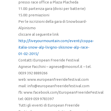
presso race office a Plaza Placheda
11.00: partenza gara (divisi per batterie)
15.00: premiazioni
Per le iscrizioni della gara di Snowboard-
Alpinismo
cliccare al seguente link
http://liveyourmountain.com/eventi/coppa-
italia-snow-alp-livigno-skisnow-alp-race-
01-02-2015/
Contatti European Freeride Festival
Agnese Facchini – agnese@moonsrl.it – tel.
0039 392 8889266
web: www.europeanfreeridefestival.com
mail: info@europeanfreeridefestival.com
fb: www.facebook.com/EuropeanFreerideFestival
tel: 0039 059 9783397
Tutti gli eventi di European Freeride