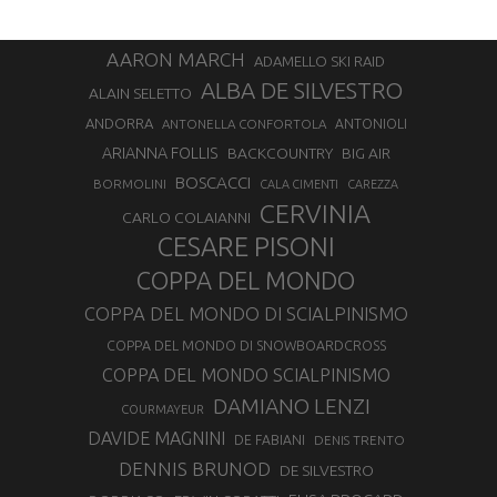
AARON MARCH
ADAMELLO SKI RAID
ALBA DE SILVESTRO
ALAIN SELETTO
ANDORRA
ANTONELLA CONFORTOLA
ANTONIOLI
ARIANNA FOLLIS
BACKCOUNTRY
BIG AIR
BOSCACCI
BORMOLINI
CALA CIMENTI
CAREZZA
CERVINIA
CARLO COLAIANNI
CESARE PISONI
COPPA DEL MONDO
COPPA DEL MONDO DI SCIALPINISMO
COPPA DEL MONDO DI SNOWBOARDCROSS
COPPA DEL MONDO SCIALPINISMO
DAMIANO LENZI
COURMAYEUR
DAVIDE MAGNINI
DE FABIANI
DENIS TRENTO
DENNIS BRUNOD
DE SILVESTRO