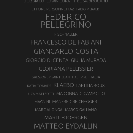
ELISA BROCARD
DOBBIACO
EDWIN CORATTI
ETTORE PERSONNETTAZ
FABIO MERALDI
FEDERICO
PELLEGRINO
FISCHNALLER
FRANCESCO DE FABIANI
GIANCARLO COSTA
GIORGIO DI CENTA
GIULIA MURADA
GLORIANA PELLISSIER
ITALIA
GRESSONEY SAINT JEAN
HALF PIPE
KLAEBO
LAETITIA ROUX
KATIA TOMATIS
MADONNA DI CAMPIGLIO
LUCA MATTEOTTI
MANFRED REICHEGGER
MAGNINI
MARCIALONGA
MARCO GALLIANO
MARIT BJOERGEN
MATTEO EYDALLIN