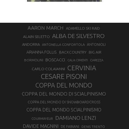
AARON MARCH
ADAMELLO SKI RAID
ALBA DE SILVESTRO
ALAIN SELETTO
ANDORRA
ANTONELLA CONFORTOLA
ANTONIOLI
ARIANNA FOLLIS
BACKCOUNTRY
BIG AIR
BOSCACCI
BORMOLINI
CALA CIMENTI
CAREZZA
CERVINIA
CARLO COLAIANNI
CESARE PISONI
COPPA DEL MONDO
COPPA DEL MONDO DI SCIALPINISMO
COPPA DEL MONDO DI SNOWBOARDCROSS
COPPA DEL MONDO SCIALPINISMO
DAMIANO LENZI
COURMAYEUR
DAVIDE MAGNINI
DE FABIANI
DENIS TRENTO