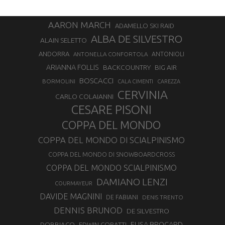
AARON MARCH
ADAMELLO SKI RAID
ALBA DE SILVESTRO
ALAIN SELETTO
ANDORRA
ANTONELLA CONFORTOLA
ANTONIOLI
ARIANNA FOLLIS
BACKCOUNTRY
BIG AIR
BOSCACCI
BORMOLINI
CALA CIMENTI
CAREZZA
CERVINIA
CARLO COLAIANNI
CESARE PISONI
COPPA DEL MONDO
COPPA DEL MONDO DI SCIALPINISMO
COPPA DEL MONDO DI SNOWBOARDCROSS
COPPA DEL MONDO SCIALPINISMO
DAMIANO LENZI
COURMAYEUR
DAVIDE MAGNINI
DE FABIANI
DENIS TRENTO
DENNIS BRUNOD
DE SILVESTRO
ELISA BROCARD
DOBBIACO
EDWIN CORATTI