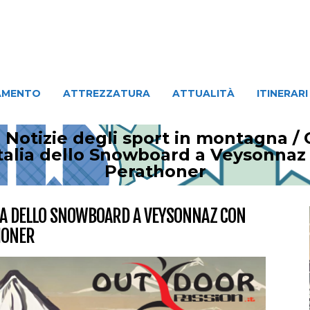
ATTREZZATURA
ATTUALITÀ
ITINERARI
PERSO
AMENTO
ATTREZZATURA
ATTUALITÀ
ITINERARI
 Notizie degli sport in montagna
/
Italia dello Snowboard a Veysonnaz
Perathoner
LIA DELLO SNOWBOARD A VEYSONNAZ CON
HONER