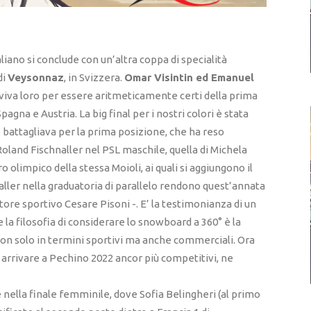
iano si conclude con un’altra coppa di specialità
di
Veysonnaz
, in Svizzera.
Omar Visintin ed Emanuel
viva loro per essere aritmeticamente certi della prima
agna e Austria. La big final per i nostri colori è stata
battagliava per la prima posizione, che ha reso
 Roland Fischnaller nel PSL maschile, quella di Michela
ro olimpico della stessa Moioli, ai quali si aggiungono il
aller nella graduatoria di parallelo rendono quest’annata
tore sportivo Cesare Pisoni -. E’ la testimonianza di un
e la filosofia di considerare lo snowboard a 360° è la
a non solo in termini sportivi ma anche commerciali. Ora
arrivare a Pechino 2022 ancor più competitivi, ne
e nella finale femminile, dove Sofia Belingheri (al primo