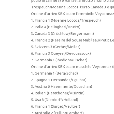
podio in carriera) e Raffaella Brutto si sono clas
Trespeuch/Moenne Loccoz, terzo Canada 3 e qua
Ordine d’arrivo SBX team femminile Veysonnaz 
1. Francia 1 (Moenne Loccoz/Trespeuch)
2. Italia 4 (Belingheri/Brutto)
3. Canada 3 (Critchlow/Bergermann)
4. Francia 2 (Pereira del Sousa Mabileau/Petit L
5. Svizzera 3 (Gerber/Meiler)
6. Francia 3 Queyrel/Devouassoux)
7. Germania 1 (Ihedioha/Fischer)
Ordine d’arrivo SBX team maschile Veysonnaz (S
1. Germania 1 (Berg/Schad)
2. Spagna 1 Hernandez/Eguibar)
3. Austria 6 Haemmerle/Douschan)
4. Italia 1 (Perathoner/Visintin)
5. Usa 8 (Dierdorff/Holland)
6. Francia 1 (Surget/Vaultier)
7. Australia 2 (Pullin/(Lambert)