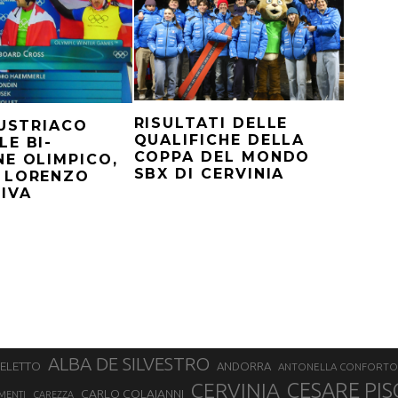
RISULTATI DELLE
AUSTRIACO
QUALIFICHE DELLA
E BI-
COPPA DEL MONDO
E OLIMPICO,
SBX DI CERVINIA
 LORENZO
IVA
ALBA DE SILVESTRO
SELETTO
ANDORRA
ANTONELLA CONFORTO
CERVINIA
CESARE PIS
CARLO COLAIANNI
MENTI
CAREZZA