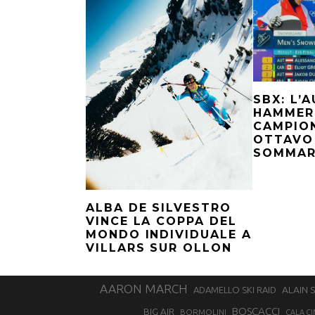
SBX: L’
HAMMERL
CAMPION
OTTAVO
SOMMAR
ALBA DE SILVESTRO
VINCE LA COPPA DEL
MONDO INDIVIDUALE A
VILLARS SUR OLLON
AARON MARCH
ALAIN 
ADAMELLO SKI RAID
BOSCACCI
BIG AIR
BORMOLINI
CALA CI