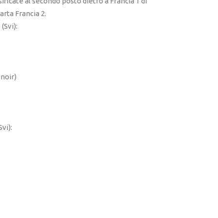
sificate al secondo posto dietro a Francia 1 di
rta Francia 2.
(Svi):
enoir)
vi):