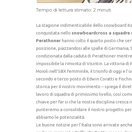
Tempo di lettura stimato: 2 minuti
La stagione indimenticabile dello snowboard ital
conquistata nello
snowboardcross a squadre
Perathoner
hanno colto il quarto posto che ser
posizione, piazzandosi alle spalle di Germania, Sp
condizionata dalla caduta di Perathoner mentre 
impossibile la rimonta di Visintin. La vittoria di
Moioli nell’SBX femminile, il trionfo di oggi e l’o
secondo e terzo posto di Edwin Coratti e Fischn
storica per il nostro movimento – spiega il diret
lavoro di squadra di primissimo livello, così com
chiave per far si che la nostra disciplina cresc
punteremo a consolidare il nostro progetto per 
abbiamo le potenzialità.
Le buone notizie per l’Italia sono arrivate anch