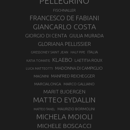
PELLEGRINO
FISCHNALLER
FRANCESCO DE FABIANI
GIANCARLO COSTA
GIORGIO DI CENTA
GIULIA MURADA
GLORIANA PELLISSIER
ITALIA
GRESSONEY SAINT JEAN
HALF PIPE
KLAEBO
LAETITIA ROUX
KATIA TOMATIS
MADONNA DI CAMPIGLIO
LUCA MATTEOTTI
MANFRED REICHEGGER
MAGNINI
MARCIALONGA
MARCO GALLIANO
MARIT BJOERGEN
MATTEO EYDALLIN
MAURIZIO BORMOLINI
MATTEO TANEL
MICHELA MOIOLI
MICHELE BOSCACCI