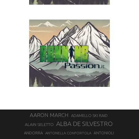
AARON MARCH
ADAMELLO SKI RAID
ALBA DE SILVESTRO
ALAIN SELETTO
ANDORRA
ANTONELLA CONFORTOLA
ANTONIOLI