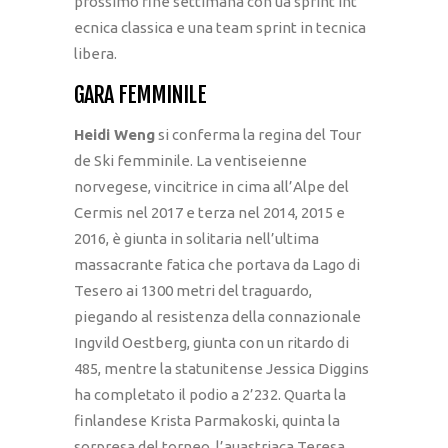
prossimo fine settimana con ua sprint int
ecnica classica e una team sprint in tecnica
libera.
GARA FEMMINILE
Heidi Weng
si conferma la regina del Tour
de Ski femminile. La ventiseienne
norvegese, vincitrice in cima all’Alpe del
Cermis nel 2017 e terza nel 2014, 2015 e
2016, è giunta in solitaria nell’ultima
massacrante fatica che portava da Lago di
Tesero ai 1300 metri del traguardo,
piegando al resistenza della connazionale
Ingvild Oestberg, giunta con un ritardo di
485, mentre la statunitense Jessica Diggins
ha completato il podio a 2’232. Quarta la
finlandese Krista Parmakoski, quinta la
sorpresa del torneo, l’auastriaca Teresa