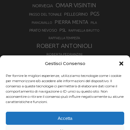
OMAR VISINTIN
NORVEGIA
PGS
PELLEGRINO
PASSO DEL TONALE
PIERRA MENTA
PIANCAVALLO
PILA
PSL
PRATO NEVOSO
RAFFAELLA BRUTTO
RAFFAELLA TEMPESTA
ROBERT ANTONIOLI
ROBERTA PEDRANZINI
ROLAND FISCHNALLER
Gestisci Consenso
RUKA
SCIALPINISMO
SBX
SILVIA BERTAGNA
Per fornire le migliori esperienze, utilizziamo tecnologie come i cookie
SKIALPDEIPARCHI
SKICROSS
SIMONE DEROMEDIS
per memorizzare e/o accedere alle informazioni del dispositivo. Il
consenso a queste tecnologie ci permetterà di elaborare dati come il
SLOPESTYLE
SNOWBOARD
comportamento di navigazione o ID unici su questo sito. Non
SNOWBOARDCROSS
SPRINT
acconsentire o ritirare il consenso può influire negativamente su alcune
TOUR DE SKI
caratteristiche e funzioni.
THERESE JOHAUG
TROFEO MEZZALAMA
TRANSCAVALLO
Accetta
VAL DI FIEMME
VALGRISENCHE
VALANGA
VALMALENCO
VAL MARTELLO
VAL SENALES