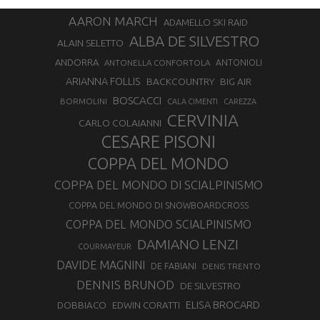
AARON MARCH
ADAMELLO SKI RAID
ALBA DE SILVESTRO
ALAIN SELETTO
ANDORRA
ANTONELLA CONFORTOLA
ANTONIOLI
ARIANNA FOLLIS
BACKCOUNTRY
BIG AIR
BOSCACCI
BORMOLINI
CALA CIMENTI
CAREZZA
CERVINIA
CARLO COLAIANNI
CESARE PISONI
COPPA DEL MONDO
COPPA DEL MONDO DI SCIALPINISMO
COPPA DEL MONDO DI SNOWBOARDCROSS
COPPA DEL MONDO SCIALPINISMO
DAMIANO LENZI
COURMAYEUR
DAVIDE MAGNINI
DE FABIANI
DENIS TRENTO
DENNIS BRUNOD
DE SILVESTRO
ELISA BROCARD
DOBBIACO
EDWIN CORATTI