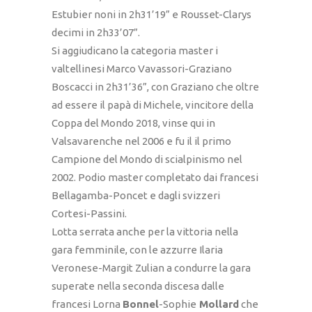
Estubier noni in 2h31’19” e Rousset-Clarys
decimi in 2h33’07”.
Si aggiudicano la categoria master i
valtellinesi Marco Vavassori-Graziano
Boscacci in 2h31’36”, con Graziano che oltre
ad essere il papà di Michele, vincitore della
Coppa del Mondo 2018, vinse qui in
Valsavarenche nel 2006 e fu il il primo
Campione del Mondo di scialpinismo nel
2002. Podio master completato dai francesi
Bellagamba-Poncet e dagli svizzeri
Cortesi-Passini.
Lotta serrata anche per la vittoria nella
gara femminile, con le azzurre Ilaria
Veronese-Margit Zulian a condurre la gara
superate nella seconda discesa dalle
francesi Lorna
Bonnel
-Sophie
Mollard
che