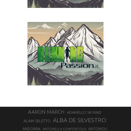
AARON MARCH
ADAMELLO SKI RAID
ALBA DE SILVESTRO
ALAIN SELETTO
ANDORRA
ANTONELLA CONFORTOLA
ANTONIOLI