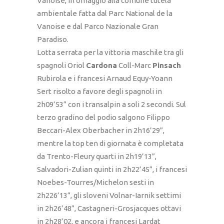
Vanoise, in omaggio alla comune tutela
ambientale fatta dal Parc National de la
Vanoise e dal Parco Nazionale Gran
Paradiso.
Lotta serrata per la vittoria maschile tra gli
spagnoli Oriol
Cardona
Coll-Marc
Pinsach
Rubirola e i francesi Arnaud Equy-Yoann
Sert risolto a favore degli spagnoli in
2h09’53” con i transalpin a soli 2 secondi. Sul
terzo gradino del podio salgono Filippo
Beccari-Alex Oberbacher in 2h16’29”,
mentre la top ten di giornata è completata
da Trento-Fleury quarti in 2h19’13”,
Salvadori-Zulian quinti in 2h22’45”, i francesi
Noebes-Tourres/Michelon sesti in
2h226’13”, gli sloveni Volnar-Iarnik settimi
in 2h26’48”, Castagneri-Grosjacques ottavi
in 2h28’02, e ancora i francesi Lardat