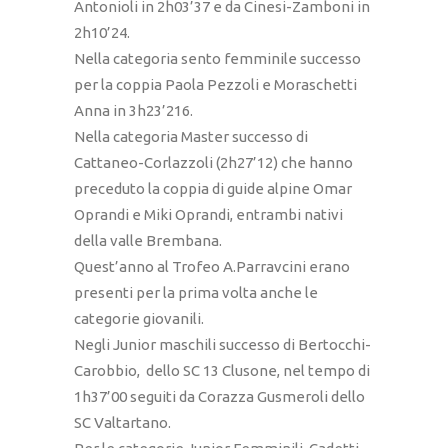
Antonioli in 2h03’37 e da Cinesi-Zamboni in
2h10’24.
Nella categoria sento femminile successo
per la coppia Paola Pezzoli e Moraschetti
Anna in 3h23’216.
Nella categoria Master successo di
Cattaneo-Corlazzoli (2h27’12) che hanno
preceduto la coppia di guide alpine Omar
Oprandi e Miki Oprandi, entrambi nativi
della valle Brembana.
Quest’anno al Trofeo A.Parravcini erano
presenti per la prima volta anche le
categorie giovanili.
Negli Junior maschili successo di Bertocchi-
Carobbio, dello SC 13 Clusone, nel tempo di
1h37’00 seguiti da Corazza Gusmeroli dello
SC Valtartano.