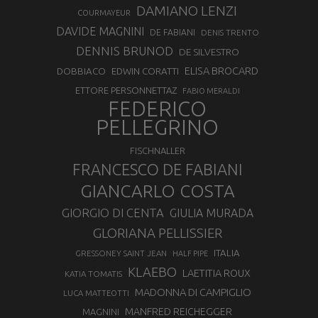
DAMIANO LENZI
COURMAYEUR
DAVIDE MAGNINI
DE FABIANI
DENIS TRENTO
DENNIS BRUNOD
DE SILVESTRO
ELISA BROCARD
DOBBIACO
EDWIN CORATTI
ETTORE PERSONNETTAZ
FABIO MERALDI
FEDERICO
PELLEGRINO
FISCHNALLER
FRANCESCO DE FABIANI
GIANCARLO COSTA
GIORGIO DI CENTA
GIULIA MURADA
GLORIANA PELLISSIER
ITALIA
GRESSONEY SAINT JEAN
HALF PIPE
KLAEBO
LAETITIA ROUX
KATIA TOMATIS
MADONNA DI CAMPIGLIO
LUCA MATTEOTTI
MANFRED REICHEGGER
MAGNINI