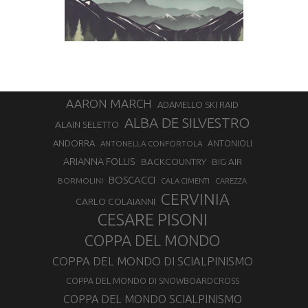
AARON MARCH
ADAMELLO SKI RAID
ALBA DE SILVESTRO
ALAIN SELETTO
ANDORRA
ANTONELLA CONFORTOLA
ANTONIOLI
ARIANNA FOLLIS
BACKCOUNTRY
BIG AIR
BOSCACCI
BORMOLINI
CALA CIMENTI
CAREZZA
CERVINIA
CARLO COLAIANNI
CESARE PISONI
COPPA DEL MONDO
COPPA DEL MONDO DI SCIALPINISMO
COPPA DEL MONDO DI SNOWBOARDCROSS
COPPA DEL MONDO SCIALPINISMO