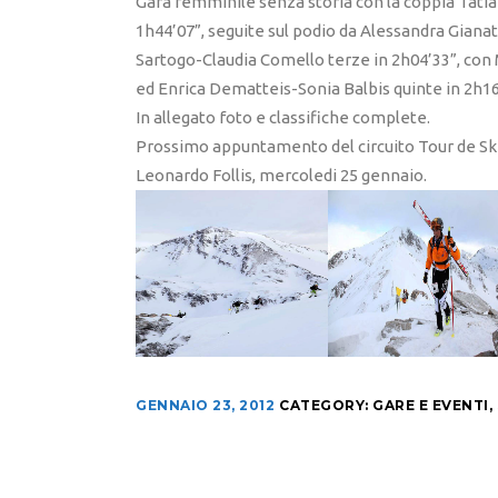
Gara femminile senza storia con la coppia Tatian
1h44’07”, seguite sul podio da Alessandra Gian
Sartogo-Claudia Comello terze in 2h04’33”, co
ed Enrica Dematteis-Sonia Balbis quinte in 2h16
In allegato foto e classifiche complete.
Prossimo appuntamento del circuito Tour de Ski
Leonardo Follis, mercoledi 25 gennaio.
GENNAIO 23, 2012
CATEGORY:
GARE E EVENTI
,