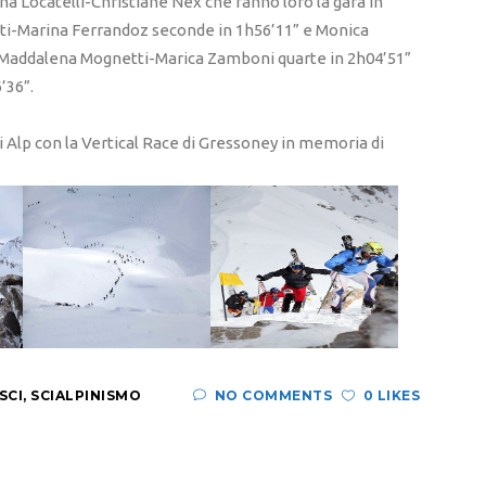
a Locatelli-Christiane Nex che fanno loro la gara in
atti-Marina Ferrandoz seconde in 1h56’11” e Monica
n Maddalena Mognetti-Marica Zamboni quarte in 2h04’51”
’36”.
 Alp con la Vertical Race di Gressoney in memoria di
SCI
,
SCIALPINISMO
NO COMMENTS
0 LIKES