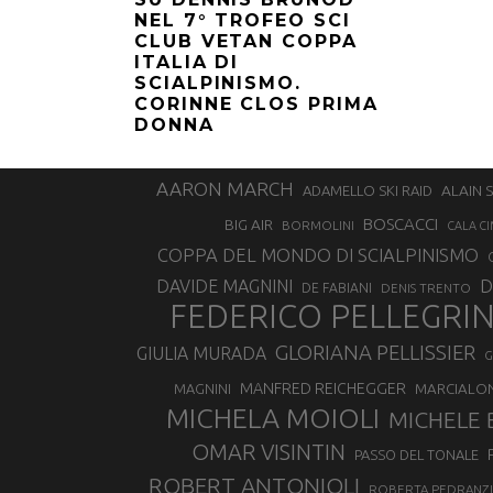
NEL 7° TROFEO SCI
CLUB VETAN COPPA
ITALIA DI
SCIALPINISMO.
CORINNE CLOS PRIMA
DONNA
AARON MARCH
ALAIN 
ADAMELLO SKI RAID
BOSCACCI
BIG AIR
BORMOLINI
CALA CI
COPPA DEL MONDO DI SCIALPINISMO
D
DAVIDE MAGNINI
DE FABIANI
DENIS TRENTO
FEDERICO PELLEGRI
GLORIANA PELLISSIER
GIULIA MURADA
G
MANFRED REICHEGGER
MAGNINI
MARCIALO
MICHELA MOIOLI
MICHELE 
OMAR VISINTIN
PASSO DEL TONALE
ROBERT ANTONIOLI
ROBERTA PEDRANZI