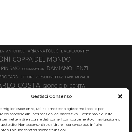
ARIANNA FOLLIS
BACKCOUNTRY
LA
ANTONIOLI
ONI
COPPA DEL MONDO
DAMIANO LENZI
LPINISMO
COURMAYEUR
 BROCARD
ETTORE PERSONNETTAZ
FABIO MERALDI
ARLO COSTA
GIORGIO DI CENTA
IA ROUX
MADONNA DI CAMPIGLIO
LUCA MATTEOTTI
Gestisci Consenso
ALLIN
MAURIZIO BORMOLINI
MATTEO TANEL
le migliori esperienze, utilizziamo tecnologie come i cookie per
NAZIONALE DI SCIALPINISMO
NORVEGIA
NER
e/o accedere alle informazioni del dispositivo. Il consenso a queste
ci permetterà di elaborare dati come il comportamento di navigazione o
PSL
O
RAFFAELLA BRUTTO
RAFFAELLA TEMPESTA
questo sito. Non acconsentire o ritirare il consenso può influire
te su alcune caratteristiche e funzioni.
SKIALPDEIPARCHI
SILVIA BERTAGNA
SIMONE DEROMEDIS