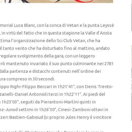
orial Luca Blanc, con la conca di Vetan e la punta Leyssè
 in virtù del fatto che in questa stagione la Valle d’Aosta
Ottima l’organizzazione dello Sci Club Vetan, che ha
il tanto vento che ha disturbato fino al mattino, andato
 regolare svolgimento della gara, con un leggero
erò mantenuto invariato il suo punto culminante nei 2781
dalla partenza e distacchi contenuti nell’ordine dei
ttura compreso in 30 secondi.
ilippo Righi-Filippo Beccari in 1h21’41”, con Denis Trento-
anelli-Daniel Antonioli terzi in 1h22’11”. Ai piedi del
1h23’03”, seguiti da Pierantoni-Martini quinti in
boz-Junod settimi in 1h26’30”, Cinesi-Zamboni ottavi in
zzeri Bastien-Gabioud (si proprio Jules Henry il vincitore