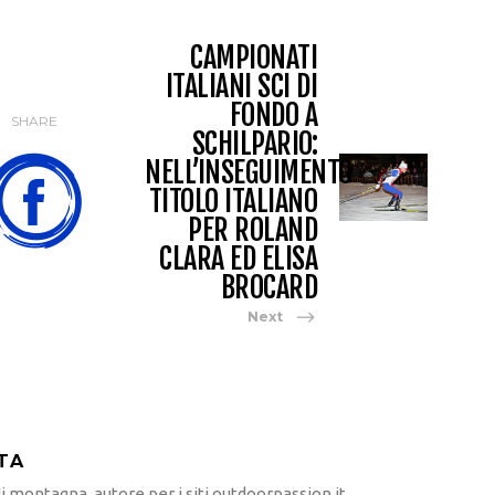
CAMPIONATI
ITALIANI SCI DI
FONDO A
SHARE
SCHILPARIO:
NELL’INSEGUIMENTO
TITOLO ITALIANO
PER ROLAND
CLARA ED ELISA
BROCARD
Next
TA
 montagna, autore per i siti outdoorpassion.it