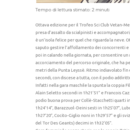
Tempo di lettura stimato: 2 minuti
Ottava edizione per il Trofeo Sci Club Vetan-Mem
presa d’assalto da scialpinisti e accompagnatori,
è un’isola felice per quel che riguarda la neve. 
saputo gestire l’affollamento dei concorrenti e 
poi in calando nella giornata, per consentire un
accorciamento del percorso originale, che ha p
metri della Punta Leyssè. Ritmo indiavolato fin 
secondi, con discese a tutta, con il podio addiri
Infatti nella gara maschile la spunta la coppia F
Alain Seletto secondi in 1h21’51” e Francois Cazz
podio buona prova per Collè-Stacchetti quarti in 
1h24’14”, Barazzuol-Deini sesti in 1h25’07”, Lu
1h27’20”, Cocito-Giglio noni in 1h29’57” e gli svi
del Tor Des Geants) decimi in 1h32’05”.