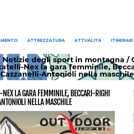
ATTREZZATURA
ATTUALITÀ
ITINERARI
PERSO
AMENTO
ATTREZZATURA
ATTUALITÀ
ITINERARI
 Notizie degli sport in montagna
/
catelli-Nex la gara femminile, Becca
Cazzanelli-Antonioli nella maschile
I-NEX LA GARA FEMMINILE, BECCARI-RIGHI
ANTONIOLI NELLA MASCHILE