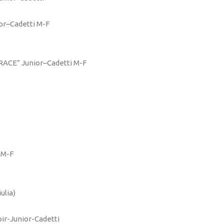
or–Cadetti M-F
RACE” Junior–Cadetti M-F
 M-F
ulia)
oir-Junior-Cadetti