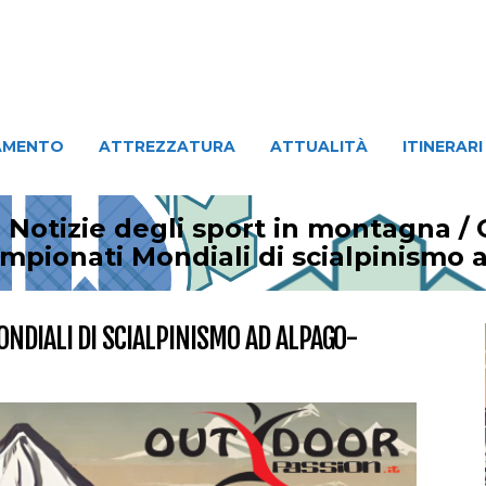
ATTREZZATURA
ATTUALITÀ
ITINERARI
PERSO
AMENTO
ATTREZZATURA
ATTUALITÀ
ITINERARI
 Notizie degli sport in montagna
/
ampionati Mondiali di scialpinismo 
NDIALI DI SCIALPINISMO AD ALPAGO-