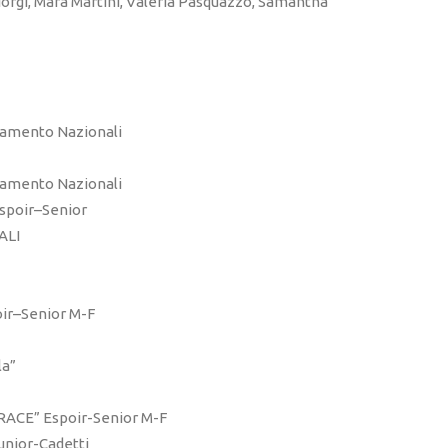
iorgi, Mara Martini, Valeria Pasquazzo, Samantha
itamento Nazionali
itamento Nazionali
Espoir–Senior
ALI
oir–Senior M-F
la”
RACE” Espoir-Senior M-F
unior-Cadetti