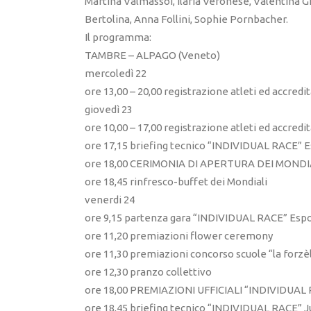
Martina Valmassoi, Ilaria Veronese, Valentina G
Bertolina, Anna Follini, Sophie Pornbacher.
Il programma:
TAMBRE – ALPAGO (Veneto)
mercoledì 22
ore 13,00 – 20,00 registrazione atleti ed accred
giovedì 23
ore 10,00 – 17,00 registrazione atleti ed accred
ore 17,15 briefing tecnico “INDIVIDUAL RACE” 
ore 18,00 CERIMONIA DI APERTURA DEI MONDI
ore 18,45 rinfresco-buffet dei Mondiali
venerdi 24
ore 9,15 partenza gara “INDIVIDUAL RACE” Esp
ore 11,20 premiazioni flower ceremony
ore 11,30 premiazioni concorso scuole “la forzè
ore 12,30 pranzo collettivo
ore 18,00 PREMIAZIONI UFFICIALI “INDIVIDUAL 
ore 18,45 briefing tecnico “INDIVIDUAL RACE” J