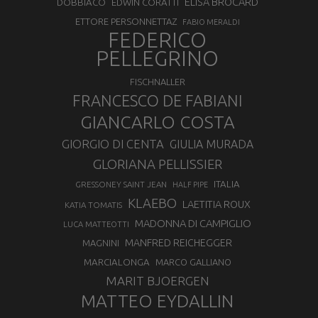
ELISA BROCARD
DOBBIACO
EDWIN CORATTI
ETTORE PERSONNETTAZ
FABIO MERALDI
FEDERICO
PELLEGRINO
FISCHNALLER
FRANCESCO DE FABIANI
GIANCARLO COSTA
GIORGIO DI CENTA
GIULIA MURADA
GLORIANA PELLISSIER
ITALIA
GRESSONEY SAINT JEAN
HALF PIPE
KLAEBO
LAETITIA ROUX
KATIA TOMATIS
MADONNA DI CAMPIGLIO
LUCA MATTEOTTI
MANFRED REICHEGGER
MAGNINI
MARCIALONGA
MARCO GALLIANO
MARIT BJOERGEN
MATTEO EYDALLIN