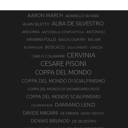
AARON MARCH
ADAMELLO SKI RAID
ALBA DE SILVESTRO
ALAIN SELETTO
ANDORRA
ANTONELLA CONFORTOLA
ANTONIOLI
ARIANNA FOLLIS
BACKCOUNTRY
BIG AIR
BOSCACCI
BORMOLINI
CALA CIMENTI
CAREZZA
CERVINIA
CARLO COLAIANNI
CESARE PISONI
COPPA DEL MONDO
COPPA DEL MONDO DI SCIALPINISMO
COPPA DEL MONDO DI SNOWBOARDCROSS
COPPA DEL MONDO SCIALPINISMO
DAMIANO LENZI
COURMAYEUR
DAVIDE MAGNINI
DE FABIANI
DENIS TRENTO
DENNIS BRUNOD
DE SILVESTRO