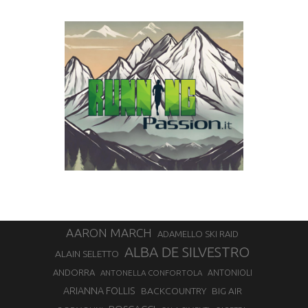
AARON MARCH
ADAMELLO SKI RAID
ALBA DE SILVESTRO
ALAIN SELETTO
ANDORRA
ANTONELLA CONFORTOLA
ANTONIOLI
ARIANNA FOLLIS
BACKCOUNTRY
BIG AIR