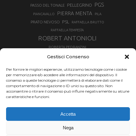
PGS
PELLEGRINO
PASSO DEL TONALE
PIERRA MENTA
PIANCAVALLO
PILA
PSL
PRATO NEVOSO
RAFFAELLA BRUTTO
RAFFAELLA TEMPESTA
ROBERT ANTONIOLI
ROBERTA PEDRANZINI
ROLAND FISCHNALLER
Gestisci Consenso
RUKA
SCIALPINISMO
SBX
SILVIA BERTAGNA
Per fornire le migliori esperienze, utilizziamo tecnologie come i cookie
SKIALPDEIPARCHI
SKICROSS
SIMONE DEROMEDIS
per memorizzare e/o accedere alle informazioni del dispositivo. Il
consenso a queste tecnologie ci permetterà di elaborare dati come il
SLOPESTYLE
SNOWBOARD
comportamento di navigazione o ID unici su questo sito. Non
SNOWBOARDCROSS
SPRINT
acconsentire o ritirare il consenso può influire negativamente su alcune
TOUR DE SKI
caratteristiche e funzioni.
THERESE JOHAUG
TROFEO MEZZALAMA
TRANSCAVALLO
Accetta
VAL DI FIEMME
VALGRISENCHE
VALANGA
VALMALENCO
VAL MARTELLO
VALTOURNENCHE
Nega
VERTICAL