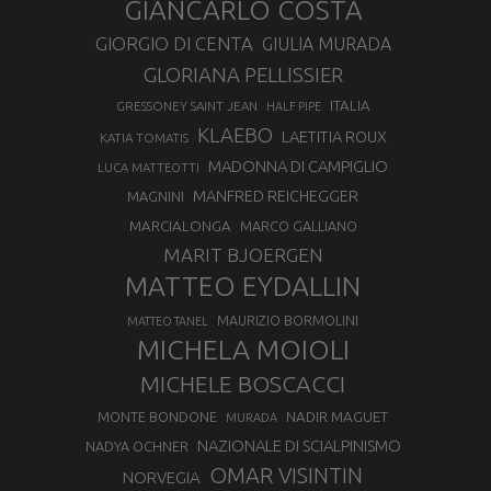
GIANCARLO COSTA
GIORGIO DI CENTA
GIULIA MURADA
GLORIANA PELLISSIER
ITALIA
GRESSONEY SAINT JEAN
HALF PIPE
KLAEBO
LAETITIA ROUX
KATIA TOMATIS
MADONNA DI CAMPIGLIO
LUCA MATTEOTTI
MANFRED REICHEGGER
MAGNINI
MARCIALONGA
MARCO GALLIANO
MARIT BJOERGEN
MATTEO EYDALLIN
MAURIZIO BORMOLINI
MATTEO TANEL
MICHELA MOIOLI
MICHELE BOSCACCI
MONTE BONDONE
NADIR MAGUET
MURADA
NAZIONALE DI SCIALPINISMO
NADYA OCHNER
OMAR VISINTIN
NORVEGIA