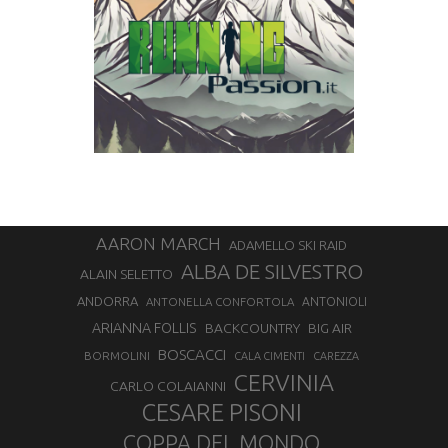
AARON MARCH
ADAMELLO SKI RAID
ALBA DE SILVESTRO
ALAIN SELETTO
ANDORRA
ANTONELLA CONFORTOLA
ANTONIOLI
ARIANNA FOLLIS
BACKCOUNTRY
BIG AIR
BOSCACCI
BORMOLINI
CALA CIMENTI
CAREZZA
CERVINIA
CARLO COLAIANNI
CESARE PISONI
COPPA DEL MONDO