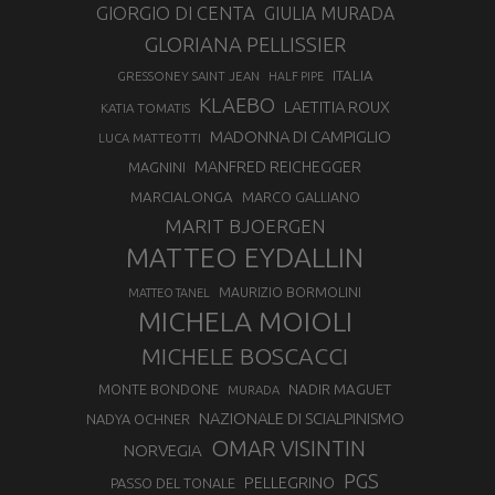
GIORGIO DI CENTA
GIULIA MURADA
GLORIANA PELLISSIER
ITALIA
GRESSONEY SAINT JEAN
HALF PIPE
KLAEBO
LAETITIA ROUX
KATIA TOMATIS
MADONNA DI CAMPIGLIO
LUCA MATTEOTTI
MANFRED REICHEGGER
MAGNINI
MARCIALONGA
MARCO GALLIANO
MARIT BJOERGEN
MATTEO EYDALLIN
MAURIZIO BORMOLINI
MATTEO TANEL
MICHELA MOIOLI
MICHELE BOSCACCI
MONTE BONDONE
NADIR MAGUET
MURADA
NAZIONALE DI SCIALPINISMO
NADYA OCHNER
OMAR VISINTIN
NORVEGIA
PGS
PELLEGRINO
PASSO DEL TONALE