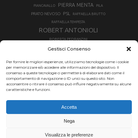
PIERRA MENTA
PIANCAVALLO
PILA
PSL
PRATO NEVOSO
RAFFAELLA BRUTTO
RAFFAELLA TEMPESTA
ROBERT ANTONIOLI
ROBERTA PEDRANZINI
ROLAND FISCHNALLER
Gestisci Consenso
RUKA
SCIALPINISMO
SBX
SILVIA BERTAGNA
Per fornire le migliori esperienze, utilizziamo tecnologie come i cookie
SKIALPDEIPARCHI
SKICROSS
SIMONE DEROMEDIS
per memorizzare e/o accedere alle informazioni del dispositivo. Il
consenso a queste tecnologie ci permetterà di elaborare dati come il
SLOPESTYLE
SNOWBOARD
comportamento di navigazione o ID unici su questo sito. Non
SNOWBOARDCROSS
SPRINT
acconsentire o ritirare il consenso può influire negativamente su alcune
TOUR DE SKI
caratteristiche e funzioni.
THERESE JOHAUG
TROFEO MEZZALAMA
TRANSCAVALLO
Accetta
VAL DI FIEMME
VALGRISENCHE
VALANGA
VALMALENCO
VAL MARTELLO
VALTOURNENCHE
Nega
VERTICAL
Visualizza le preferenze
Chi siamo |
Termini d'uso |
Privacy |
Cookie