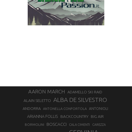
AARON MARCH
ADAMELLO SKI RAID
ALBA DE SILVESTRO
ALAIN SELETTO
ANDORRA
ANTONELLA CONFORTOLA
ANTONIOLI
ARIANNA FOLLIS
BACKCOUNTRY
BIG AIR
BOSCACCI
BORMOLINI
CALA CIMENTI
CAREZZA